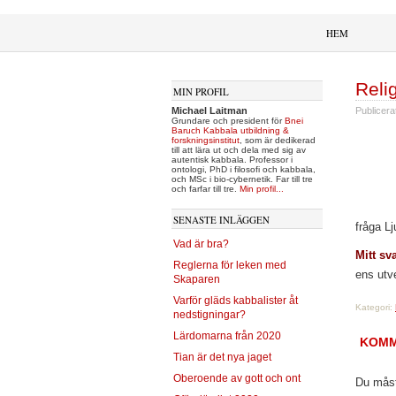
HEM
Relig
MIN PROFIL
Michael Laitman
Publicera
Grundare och president för
Bnei
Baruch Kabbala utbildning &
forskningsinstitut
, som är dedikerad
till att lära ut och dela med sig av
autentisk kabbala. Professor i
ontologi, PhD i filosofi och kabbala,
och MSc i bio-cybernetik. Far till tre
och farfar till tre.
Min profil...
SENASTE INLÄGGEN
fråga Lj
Vad är bra?
Mitt sva
Reglerna för leken med
ens utv
Skaparen
Varför gläds kabbalister åt
Kategori:
nedstigningar?
Lärdomarna från 2020
KOMM
Tian är det nya jaget
Oberoende av gott och ont
Du mås