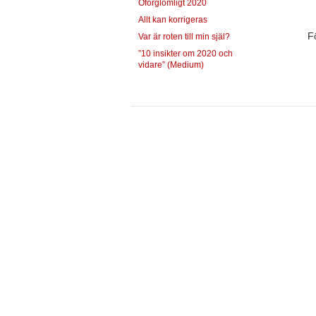
Oförglömligt 2020
Allt kan korrigeras
F
Var är roten till min själ?
”10 insikter om 2020 och
vidare” (Medium)