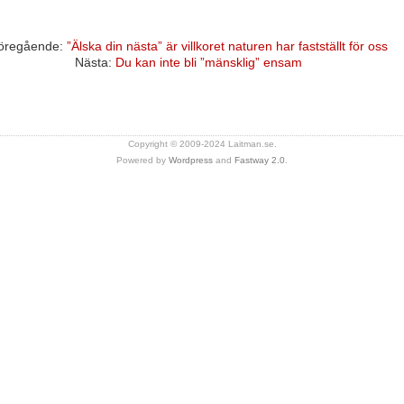
öregående:
”Älska din nästa” är villkoret naturen har fastställt för oss
Nästa:
Du kan inte bli ”mänsklig” ensam
Copyright © 2009-2024 Laitman.se.
Powered by
Wordpress
and
Fastway 2.0
.