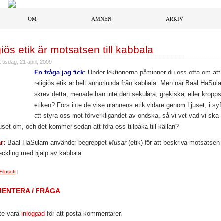
OM
ÄMNEN
ARKIV
iös etik är motsatsen till kabbala
t
tisdag, 21 april, 2009
En fråga jag fick:
Under lektionerna påminner du oss ofta om att
religiös etik är helt annorlunda från kabbala. Men när Baal HaSul
skrev detta, menade han inte den sekulära, grekiska, eller kropps
etiken? Förs inte de vise männens etik vidare genom Ljuset, i syf
att styra oss mot förverkligandet av ondska, så vi vet vad vi ska
uset om, och det kommer sedan att föra oss tillbaka till källan?
r:
Baal HaSulam använder begreppet
Musar
(etik) för att beskriva motsatsen t
eckling med hjälp av kabbala.
Filosofi
|
ENTERA / FRÅGA
te vara
inloggad
för att posta kommentarer.