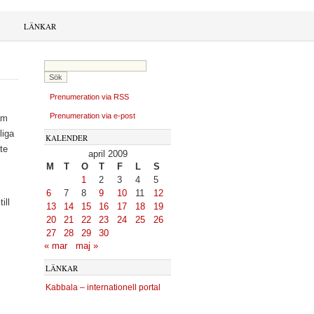
LÄNKAR
Prenumeration via RSS
Prenumeration via e-post
am
liga
KALENDER
te
april 2009
M
T
O
T
F
L
S
1
2
3
4
5
6
7
8
9
10
11
12
ill
13
14
15
16
17
18
19
20
21
22
23
24
25
26
27
28
29
30
« mar
maj »
LÄNKAR
Kabbala – internationell portal