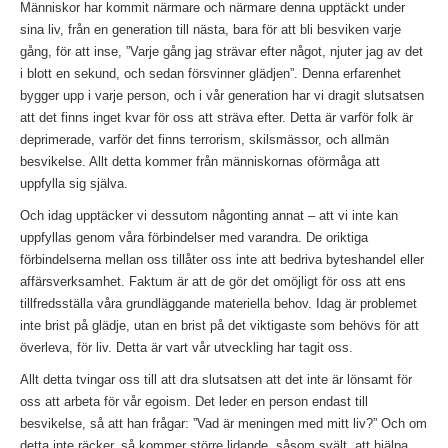
Människor har kommit närmare och närmare denna upptäckt under
sina liv, från en generation till nästa, bara för att bli besviken varje
gång, för att inse, ”Varje gång jag strävar efter något, njuter jag av det
i blott en sekund, och sedan försvinner glädjen”. Denna erfarenhet
bygger upp i varje person, och i vår generation har vi dragit slutsatsen
att det finns inget kvar för oss att sträva efter. Detta är varför folk är
deprimerade, varför det finns terrorism, skilsmässor, och allmän
besvikelse. Allt detta kommer från människornas oförmåga att
uppfylla sig själva.
Och idag upptäcker vi dessutom någonting annat – att vi inte kan
uppfyllas genom våra förbindelser med varandra. De oriktiga
förbindelserna mellan oss tillåter oss inte att bedriva byteshandel eller
affärsverksamhet. Faktum är att de gör det omöjligt för oss att ens
tillfredsställa våra grundläggande materiella behov. Idag är problemet
inte brist på glädje, utan en brist på det viktigaste som behövs för att
överleva, för liv. Detta är vart vår utveckling har tagit oss.
Allt detta tvingar oss till att dra slutsatsen att det inte är lönsamt för
oss att arbeta för vår egoism. Det leder en person endast till
besvikelse, så att han frågar: ”Vad är meningen med mitt liv?” Och om
detta inte räcker, så kommer större lidande, såsom svält, att hjälpa