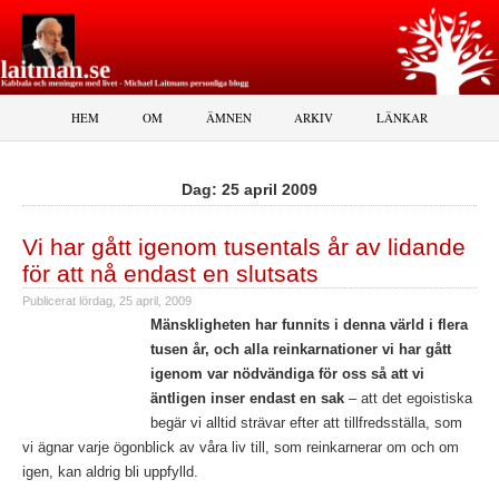
HEM
OM
ÄMNEN
ARKIV
LÄNKAR
Dag:
25 april 2009
Vi har gått igenom tusentals år av lidande
för att nå endast en slutsats
Publicerat
lördag, 25 april, 2009
Mänskligheten har funnits i denna värld i flera
tusen år, och alla reinkarnationer vi har gått
igenom var nödvändiga för oss så att vi
äntligen inser endast en sak
– att det egoistiska
begär vi alltid strävar efter att tillfredsställa, som
vi ägnar varje ögonblick av våra liv till, som reinkarnerar om och om
igen, kan aldrig bli uppfylld.