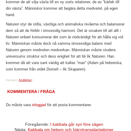
kommer de att vilja växla till en ny sorts relationer, de av ”kärlek till
din nästa”. Människor kommer att begära detta medvetet, på egen
hand.
Naturen styr de stilla, växtliga och animaliska nivåerna och balanserar
dem så att de förblir i ömsesidig harmoni. Det är orsaken till att allt i
Naturen enbart konsumerar det som är nödvändigt för att hålla sig vid
liv. Människan måste dock nå samma ömsesidiga balans med
Naturen genom medveten medverkan. Människan måste studera
universums struktur och dess enighet för att bli lik Naturen. Han
kommer då att vara sant värdig att kallas ”man” (
Adam
på hebreiska,
som kommer från ordet
Domeh
– lik Skaparen).
Kategori:
Andlighet
|
KOMMENTERA / FRÅGA
Du måste vara
inloggad
för att posta kommentarer.
Föregående:
I kabbala går syn före sägen
Nästa:
Kabbala om helgon och hjärntransplantationer