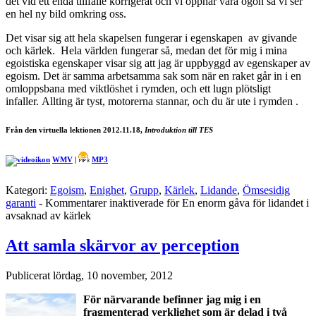
det vid ett enda tillfälle korrigerat och vi öppnar våra ögon så vi ser
en hel ny bild omkring oss.
Det visar sig att hela skapelsen fungerar i egenskapen av givande
och kärlek. Hela världen fungerar så, medan det för mig i mina
egoistiska egenskaper visar sig att jag är uppbyggd av egenskaper av
egoism. Det är samma arbetsamma sak som när en raket går in i en
omloppsbana med viktlöshet i rymden, och ett lugn plötsligt
infaller. Allting är tyst, motorerna stannar, och du är ute i rymden .
Från den virtuella lektionen 2012.11.18,
Introduktion till TES
WMV
|
MP3
Kategori:
Egoism
,
Enighet
,
Grupp
,
Kärlek
,
Lidande
,
Ömsesidig
garanti
-
Kommentarer inaktiverade
för En enorm gåva för lidandet i
avsaknad av kärlek
Att samla skärvor av perception
Publicerat
lördag, 10 november, 2012
För närvarande befinner jag mig i en
fragmenterad verklighet som är delad i två