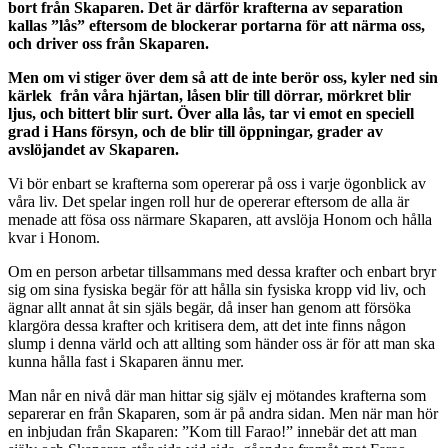
bort från Skaparen. Det är därför krafterna av separation
kallas ”lås” eftersom de blockerar portarna för att närma oss,
och driver oss från Skaparen.
Men om vi stiger över dem så att de inte berör oss, kyler ned sin
kärlek från våra hjärtan, låsen blir till dörrar, mörkret blir
ljus, och bittert blir surt. Över alla lås, tar vi emot en speciell
grad i Hans försyn, och de blir till öppningar, grader av
avslöjandet av Skaparen.
Vi bör enbart se krafterna som opererar på oss i varje ögonblick av
våra liv. Det spelar ingen roll hur de opererar eftersom de alla är
menade att fösa oss närmare Skaparen, att avslöja Honom och hålla
kvar i Honom.
Om en person arbetar tillsammans med dessa krafter och enbart bryr
sig om sina fysiska begär för att hålla sin fysiska kropp vid liv, och
ägnar allt annat åt sin själs begär, då inser han genom att försöka
klargöra dessa krafter och kritisera dem, att det inte finns någon
slump i denna värld och att allting som händer oss är för att man ska
kunna hålla fast i Skaparen ännu mer.
Man når en nivå där man hittar sig själv ej mötandes krafterna som
separerar en från Skaparen, som är på andra sidan. Men när man hör
en inbjudan från Skaparen: ”Kom till Farao!” innebär det att man