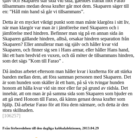
själv och Skaparen står sida vid sida, gåendes framåt mot Farao
tillsammans medan dessa krafter går mot dem. Skaparen säger till
en: ”Håll min hand så går vi tillsammans”.
Detta är en mycket viktigt punkt som man måste klargöra i sitt liv,
när man klargör var man är i jämförelse med Skaparen och i
jämförelse med hindren. Befinner man sig på en annan sida än
Skaparen gällande hindren, alltså, orsakar hindren separation från
Skaparen? Eller annullerar man sig själv och håller kvar vid
Skaparen, och finner sig sen i Hans armar, eller håller Hans hand,
likt ett barn bredvid en vuxen, och då möter de tillsammans hindren,
som det sägs ”Kom till Farao” .
Då ändras arbetet eftersom man håller kvar i krafterna för att stärka
banden mellan dem, att föra samman personen med Skaparen. Det
är som hunden som skäller åt ett barn, på så vis tvingar hunden
honom att hålla kvar vid sin mor eller far på grund av rädsla. Det
innebär, att om man är på samma sida som Skaparen som bjuder en
att gå med Honom till Farao, då känns genast dessa krafter som
hjälp. Då arbetar Farao för att föra dem närmare, och detta är den
stora skillnaden.
[106257]
Från förberedelsen till den dagliga kabbalalektionen, 2013.04.29