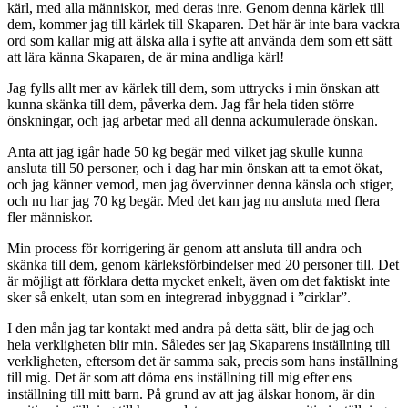
kärl, med alla människor, med deras inre. Genom denna kärlek till
dem, kommer jag till kärlek till Skaparen. Det här är inte bara vackra
ord som kallar mig att älska alla i syfte att använda dem som ett sätt
att lära känna Skaparen, de är mina andliga kärl!
Jag fylls allt mer av kärlek till dem, som uttrycks i min önskan att
kunna skänka till dem, påverka dem. Jag får hela tiden större
önskningar, och jag arbetar med all denna ackumulerade önskan.
Anta att jag igår hade 50 kg begär med vilket jag skulle kunna
ansluta till 50 personer, och i dag har min önskan att ta emot ökat,
och jag känner vemod, men jag övervinner denna känsla och stiger,
och nu har jag 70 kg begär. Med det kan jag nu ansluta med flera
fler människor.
Min process för korrigering är genom att ansluta till andra och
skänka till dem, genom kärleksförbindelser med 20 personer till. Det
är möjligt att förklara detta mycket enkelt, även om det faktiskt inte
sker så enkelt, utan som en integrerad inbyggnad i ”cirklar”.
I den mån jag tar kontakt med andra på detta sätt, blir de jag och
hela verkligheten blir min. Således ser jag Skaparens inställning till
verkligheten, eftersom det är samma sak, precis som hans inställning
till mig. Det är som att döma ens inställning till mig efter ens
inställning till mitt barn. På grund av att jag älskar honom, är din