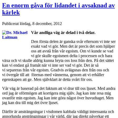
En enorm gåva för lidandet i avsaknad av
kärlek
Publicerat
lördag, 8 december, 2012
Vår andliga väg är delad i två delar.
Den första delen är ganska svår eftersom vi inte ser
exakt vad vi gör. Men det är precis det som hjälper
oss att avstå från vår egoism. Om vi kunde se vad
vi gör skulle egoismen delta i processen och bara
växa och vi skulle aldrig kunna bryta oss loss från den. På det sättet
kan vi endast gå framåt när vi inte ser vad vi gör. Det är så
vi separeras från vår egoism. Gradvis avlägsnas den från oss och
vi övergår till att förenas med vännerna, genom att vi erhåller
egenskapen att ge. Men självklart är detta svårt för oss.
Vår väg är baserad på det faktum att vi drar till oss ljuset. Med andra
ord jag är oförmögen att korrigera mig själv. Jag kan inte resa mig
ovanför min egoism. Jag kan inte göra något över huvudtaget. Men
jag kan dra till mig det övre ljuset.
Därför är ansträngningar i visdomen kabbala väldigt intressanta och
annorlunda ansträngningar i vår värld, där jag direkt påverkar ett