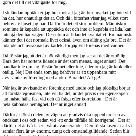
göra det till det viktigaste för mig.
I slutändan upptäcker jag hur motsatt jag är, hur mycket jag inte vill
ha det, hur onaturligt det är. Och då i bitterhet visar jag vilket stort
behov av ljuset jag har. Därför är det ett stor problem. Människor
som inte är kapabla att upptäcka det och inte är kapabla att lida, kan
inte gå den här vägen. Dessutom är lidandet kvalitativt. En människa
känner det i det normala livet också, även om allting går bra. Det är
lidande och avsaknad av kärlek, för jag vill förenas med vänner.
Då förstår jag att det är nödvändigt men jag ser att det är omöjligt.
Bara den här sortens lidande är det som menas, inget annat! Det
handlar inte om jag förstår ämnet eller inte, eller om jag är klok eller
otålig. Nej! Det enda som jag behöver är att uppenbara mitt
avvisande av förening med andra. Bara det! Att ge!
När jag är avvisande av förening med andra och jag plötsligt börjar
att förakta egoismen, inte vill ha det, är det precis den egenskapen
jag måste hålla fast vid och då fråga efter korrektion. Det är
hela kabbalas hemlighet. Det är inget annat!
Därför är första delen av vägen att gradvis öka uppenbarelsen av
ondskan i oss och sedan vid ett enda tillfälle bli korrigerad. Det är
därför det är två faser i vårat avancerande. Den första fasen är att vi
samlar flera år av enormt, tungt och omständigt lidande. Sedan blir