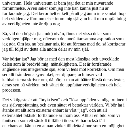
universum. Hela universum är bara jag; det är min nuvarande
förnimmelse. Även saker som jag inte kan känna just nu är
fortfarande jag. Det beror helt enkelt på att jag ännu inte samlat ihop
hela vidden av förnimmelser inom mig själv, och att min uppfattning
av verkligheten inte är djup nog.
Så, vid den högsta (talande) nivån, finns det vissa delar som
verkligen hjälper mig, eftersom de innefattar samma aspiration som
jag gör. Om jag nu beslutar mig för att förenas med de, så korrigerar
jag till följd av detta alla andra delar av min själ.
Var börjar jag? Jag börjar med den mest känsliga och utvecklade
delen som är bredvid mig, mänskligheten. Det är fortfarande
angående ens integrerade själ, som vi leds mot korrektion. Om man
ser allt från denna synvinkel, ser djupare, och inser vad
kabbalisterna skriver om, då börjar man att bättre förstå deras texter,
deras syn på världen, och sättet de uppfattar verkligheten och hela
processen.
Det viktigaste är att ”bryta isen” och ”lösa upp” den vanliga rutinen i
ens självuppfattning och även sättet vi betraktar världen. Vi bör ha i
åtanke att allt som existerar enbart är vårt ”jag”, och att all
externalitet faktiskt fortfarande är inom oss. Allt är en bild som vi
fantiserar som ett särskilt tillfälle i tiden. Vi har också fått
en chans att känna en annan vinkel till detta ämne som en möjlighet.