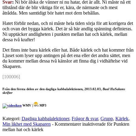
Svar
:
Ni bör älska de vänner ni nu hatar, det är allt. Ni måste nå ett
tillstånd där de blir viktiga för er, kära, de närmaste och mest
åtrådda. Men samtidigt bör hatet mot dem behållas.
Hatet förblir nedan, och ni måste hela tiden sörja för att korrigera det
och ovan det bygga kärlek. Det är så här andlig spänning definieras.
Ni upptäcker andligheten i punkten mellan hat och kärlek, mellan
dessa två krafter!
Det finns inte bara kärlek eller hat. Både kärlek och hat kommer från
Ljuset som lyser upp antingen på det ena eller det andra sättet, men
du kommer mellan dessa två känslor att finna dig i vidhäftelse vid
Skaparen.
[100006]
Från den första delen av den dagliga kabbalalektionen, 2013.02.03,
Baal HaSulams
skrifter
WMV |
MP3
Kategori:
Dagliga kabbalalektioner
,
Frågor & svar
,
Grupp
,
Kärlek
,
Min likhet med Skaparen
-
Kommentarer inaktiverade
för Punkten
mellan hat och kärlek