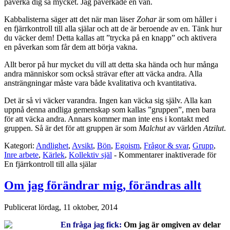
påverka dig så mycket. Jag påverkade en vän.
Kabbalisterna säger att det när man läser
Zohar
är som om håller i
en fjärrkontroll till alla själar och att de är beroende av en. Tänk hur
du väcker dem! Detta kallas att ”trycka på en knapp” och aktivera
en påverkan som får dem att börja vakna.
Allt beror på hur mycket du vill att detta ska hända och hur många
andra människor som också strävar efter att väcka andra. Alla
ansträngningar måste vara både kvalitativa och kvantitativa.
Det är så vi väcker varandra. Ingen kan väcka sig själv. Alla kan
uppnå denna andliga gemenskap som kallas ”gruppen”, men bara
för att väcka andra. Annars kommer man inte ens i kontakt med
gruppen. Så är det för att gruppen är som
Malchut
av världen
Atzilut
.
Kategori:
Andlighet
,
Avsikt
,
Bön
,
Egoism
,
Frågor & svar
,
Grupp
,
Inre arbete
,
Kärlek
,
Kollektiv själ
-
Kommentarer inaktiverade
för
En fjärrkontroll till alla själar
Om jag förändrar mig, förändras allt
Publicerat
lördag, 11 oktober, 2014
En fråga jag fick:
Om jag är omgiven av delar