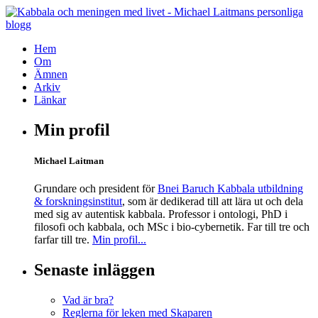
Hem
Om
Ämnen
Arkiv
Länkar
Min profil
Michael Laitman
Grundare och president för
Bnei Baruch Kabbala utbildning
& forskningsinstitut
, som är dedikerad till att lära ut och dela
med sig av autentisk kabbala. Professor i ontologi, PhD i
filosofi och kabbala, och MSc i bio-cybernetik. Far till tre och
farfar till tre.
Min profil...
Senaste inläggen
Vad är bra?
Reglerna för leken med Skaparen