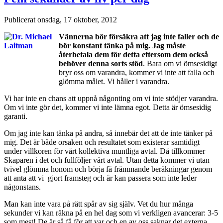
Publicerat
onsdag, 17 oktober, 2012
Vännerna bör försäkra att jag inte faller och de
bör konstant tänka på mig. Jag måste
återbetala dem för detta eftersom dem också
behöver denna sorts stöd
. Bara om vi ömsesidigt
bryr oss om varandra, kommer vi inte att falla och
glömma målet. Vi håller i varandra.
Vi har inte en chans att uppnå någonting om vi inte stödjer varandra.
Om vi inte gör det, kommer vi inte lämna egot. Detta är ömsesidig
garanti.
Om jag inte kan tänka på andra, så innebär det att de inte tänker på
mig. Det är både orsaken och resultatet som existerar samtidigt
under villkoren för vårt kollektiva muntliga avtal. Då tillkommer
Skaparen i det och fullföljer vårt avtal. Utan detta kommer vi utan
tvivel glömma honom och börja få främmande beräkningar genom
att anta att vi gjort framsteg och år kan passera som inte leder
någonstans.
Man kan inte vara på rätt spår av sig själv. Vet du hur många
sekunder vi kan räkna på en hel dag som vi verkligen avancerar: 3-5
som mest! De är så få för att var och en av oss saknar det externa