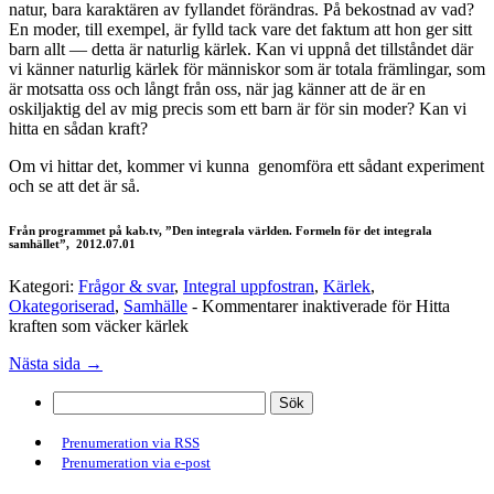
natur, bara karaktären av fyllandet förändras. På bekostnad av vad?
En moder, till exempel, är fylld tack vare det faktum att hon ger sitt
barn allt — detta är naturlig kärlek. Kan vi uppnå det tillståndet där
vi känner naturlig kärlek för människor som är totala främlingar, som
är motsatta oss och långt från oss, när jag känner att de är en
oskiljaktig del av mig precis som ett barn är för sin moder? Kan vi
hitta en sådan kraft?
Om vi hittar det, kommer vi kunna genomföra ett sådant experiment
och se att det är så.
Från programmet på kab.tv, ”Den integrala världen. Formeln för det integrala
samhället”, 2012.07.01
Kategori:
Frågor & svar
,
Integral uppfostran
,
Kärlek
,
Okategoriserad
,
Samhälle
-
Kommentarer inaktiverade
för Hitta
kraften som väcker kärlek
Nästa sida →
Prenumeration via RSS
Prenumeration via e-post