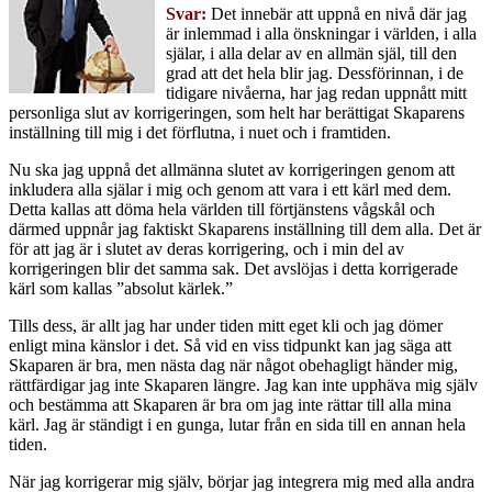
Svar:
Det innebär att uppnå en nivå där jag
är inlemmad i alla önskningar i världen, i alla
själar, i alla delar av en allmän själ, till den
grad att det hela blir jag. Dessförinnan, i de
tidigare nivåerna, har jag redan uppnått mitt
personliga slut av korrigeringen, som helt har berättigat Skaparens
inställning till mig i det förflutna, i nuet och i framtiden.
Nu ska jag uppnå det allmänna slutet av korrigeringen genom att
inkludera alla själar i mig och genom att vara i ett kärl med dem.
Detta kallas att döma hela världen till förtjänstens vågskål och
därmed uppnår jag faktiskt Skaparens inställning till dem alla. Det är
för att jag är i slutet av deras korrigering, och i min del av
korrigeringen blir det samma sak. Det avslöjas i detta korrigerade
kärl som kallas ”absolut kärlek.”
Tills dess, är allt jag har under tiden mitt eget kli och jag dömer
enligt mina känslor i det. Så vid en viss tidpunkt kan jag säga att
Skaparen är bra, men nästa dag när något obehagligt händer mig,
rättfärdigar jag inte Skaparen längre. Jag kan inte upphäva mig själv
och bestämma att Skaparen är bra om jag inte rättar till alla mina
kärl. Jag är ständigt i en gunga, lutar från en sida till en annan hela
tiden.
När jag korrigerar mig själv, börjar jag integrera mig med alla andra