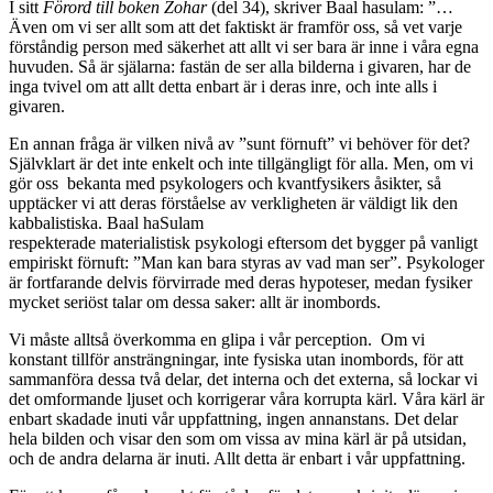
I sitt
Förord till boken Zohar
(del 34), skriver Baal hasulam: ”…
Även om vi ser allt som att det faktiskt är framför oss, så vet varje
förståndig person med säkerhet att allt vi ser bara är inne i våra egna
huvuden. Så är själarna: fastän de ser alla bilderna i givaren, har de
inga tvivel om att allt detta enbart är i deras inre, och inte alls i
givaren.
En annan fråga är vilken nivå av ”sunt förnuft” vi behöver för det?
Självklart är det inte enkelt och inte tillgängligt för alla. Men, om vi
gör oss bekanta med psykologers och kvantfysikers åsikter, så
upptäcker vi att deras förståelse av verkligheten är väldigt lik den
kabbalistiska. Baal haSulam
respekterade materialistisk psykologi eftersom det bygger på vanligt
empiriskt förnuft: ”Man kan bara styras av vad man ser”. Psykologer
är fortfarande delvis förvirrade med deras hypoteser, medan fysiker
mycket seriöst talar om dessa saker: allt är inombords.
Vi måste alltså överkomma en glipa i vår perception. Om vi
konstant tillför ansträngningar, inte fysiska utan inombords, för att
sammanföra dessa två delar, det interna och det externa, så lockar vi
det omformande ljuset och korrigerar våra korrupta kärl. Våra kärl är
enbart skadade inuti vår uppfattning, ingen annanstans. Det delar
hela bilden och visar den som om vissa av mina kärl är på utsidan,
och de andra delarna är inuti. Allt detta är enbart i vår uppfattning.