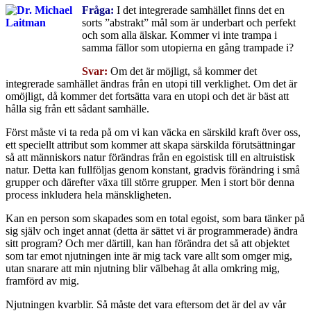
Fråga:
I det integrerade samhället finns det en
sorts ”abstrakt” mål som är underbart och perfekt
och som alla älskar. Kommer vi inte trampa i
samma fällor som utopierna en gång trampade i?
Svar:
Om det är möjligt, så kommer det
integrerade samhället ändras från en utopi till verklighet. Om det är
omöjligt, då kommer det fortsätta vara en utopi och det är bäst att
hålla sig från ett sådant samhälle.
Först måste vi ta reda på om vi kan väcka en särskild kraft över oss,
ett speciellt attribut som kommer att skapa särskilda förutsättningar
så att människors natur förändras från en egoistisk till en altruistisk
natur. Detta kan fullföljas genom konstant, gradvis förändring i små
grupper och därefter växa till större grupper. Men i stort bör denna
process inkludera hela mänskligheten.
Kan en person som skapades som en total egoist, som bara tänker på
sig själv och inget annat (detta är sättet vi är programmerade) ändra
sitt program? Och mer därtill, kan han förändra det så att objektet
som tar emot njutningen inte är mig tack vare allt som omger mig,
utan snarare att min njutning blir välbehag åt alla omkring mig,
framförd av mig.
Njutningen kvarblir. Så måste det vara eftersom det är del av vår