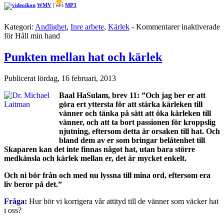
WMV
|
MP3
Kategori:
Andlighet
,
Inre arbete
,
Kärlek
-
Kommentarer inaktiverade
för Håll min hand
Punkten mellan hat och kärlek
Publicerat
lördag, 16 februari, 2013
Baal HaSulam, brev 11: ”Och jag ber er att
göra ert yttersta för att stärka kärleken till
vänner och tänka på sätt att öka kärleken till
vänner, och att ta bort passionen för kroppslig
njutning, eftersom detta är orsaken till hat
. Och
bland dem av er som bringar belåtenhet till
Skaparen kan det inte finnas något hat, utan bara större
medkänsla och kärlek mellan er, det är mycket enkelt.
Och ni bör från och med nu lyssna till mina ord, eftersom era
liv beror på det.”
Fråga
:
Hur bör vi korrigera vår attityd till de vänner som väcker hat
i oss?