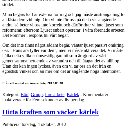
stödet.
Mina begärs kärl är externa för mig och jag måste anstränga mig för
att fästa dem vid mig. Om vi inte för oss på detta vis angående
andra, så beter vi oss inte korrekt och därför drar vi inte ljuset som
reformerar, eftersom Ljuset enbart opererar i våra förenade arbeten.
Det kommer i respons till vårt begär.
Om det inte finns något sådant begär, väntar ljuset passivt omkring
oss. ”Hans ära fyller världen”, men vi måste aktivera det. Vi måste
hålla detta villkor: ömsesidig garanti som är gjord av vårt
gemensamma beroende av varandra och till åtagandet av allihop.
Utan det kan ingen lyckas, även om vi tar oss an det från en
egoistisk vinkel och än mer om det är angående höga intentioner.
Från ett samtal om inre arbete, 2012.09.30
Kategori:
Bön
,
Grupp
,
Inre arbete
,
Kärlek
-
Kommentarer
inaktiverade
för Fem sekunder av liv per dag
Hitta kraften som väcker kärlek
Publicerat
torsdag, 4 oktober, 2012