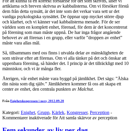
För att kunna få en korrekt förståelse för det som skrivits, läser vi
artiklarna och breven skrivna av kabbalisterna. Om vi försöker förstå
dem från detta synsätt, är det inte som det verkar vara sett ur det
vanliga psykologiska synsättet. De öppnar upp mycket större djup
och klarhet, och vi känner vad kabbalisterna menade. För de ser
världen som en komplett enhet, förenad, för dem är det koncentrerat
på förening som man måste uppnå. De har inga frågor angående
behovet av att förenas i en grupp, eller varför ”droppen av enhet”
måste vara allas mål.
Så, tillsammans med oss finns i utvalda delar av mänskligheten de
som strävar efter att förenas. Om vi alla tänker på det och önskar att
uppenbara förening, så händer det. I princip är det tillräckligt med 10
människor, och vi är många fler.
Återigen, vår enhet måste vara byggd på jämlikhet. Det sägs: ”Älska
din nästa som dig själv.” Jämlikheten kommer få oss att skapa ett
center av enhet, den centrala punkten av
Malchut
.
Från
Enighetskongressen i norr, 2012.09.20
Kategori:
Enighet
,
Grupp
,
Kärlek
,
Kongresser
,
Perception
-
Kommentarer inaktiverade
för Att samla skärvor av perception
Fem sekunder av liv per dag