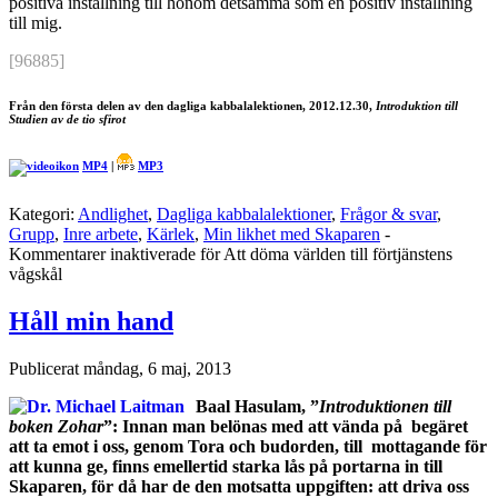
positiva inställning till honom detsamma som en positiv inställning
till mig.
[96885]
Från den första delen av den dagliga kabbalalektionen, 2012.12.30,
Introduktion till
Studien av de tio sfirot
MP4
|
MP3
Kategori:
Andlighet
,
Dagliga kabbalalektioner
,
Frågor & svar
,
Grupp
,
Inre arbete
,
Kärlek
,
Min likhet med Skaparen
-
Kommentarer inaktiverade
för Att döma världen till förtjänstens
vågskål
Håll min hand
Publicerat
måndag, 6 maj, 2013
Baal Hasulam, ”
Introduktionen till
boken Zohar
”: Innan man belönas med att vända på begäret
att ta emot i oss, genom Tora
och budorden, till mottagande för
att kunna ge, finns emellertid starka lås på portarna in till
Skaparen, för då har de den motsatta uppgiften: att driva oss