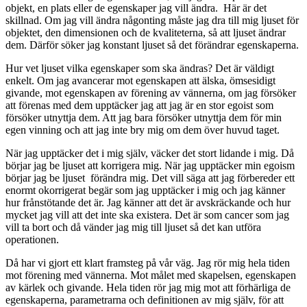
objekt, en plats eller de egenskaper jag vill ändra. Här är det
skillnad. Om jag vill ändra någonting måste jag dra till mig ljuset för
objektet, den dimensionen och de kvaliteterna, så att ljuset ändrar
dem. Därför söker jag konstant ljuset så det förändrar egenskaperna.
Hur vet ljuset vilka egenskaper som ska ändras? Det är väldigt
enkelt. Om jag avancerar mot egenskapen att älska, ömsesidigt
givande, mot egenskapen av förening av vännerna, om jag försöker
att förenas med dem upptäcker jag att jag är en stor egoist som
försöker utnyttja dem. Att jag bara försöker utnyttja dem för min
egen vinning och att jag inte bry mig om dem över huvud taget.
När jag upptäcker det i mig själv, väcker det stort lidande i mig. Då
börjar jag be ljuset att korrigera mig. När jag upptäcker min egoism
börjar jag be ljuset förändra mig. Det vill säga att jag förbereder ett
enormt okorrigerat begär som jag upptäcker i mig och jag känner
hur frånstötande det är. Jag känner att det är avskräckande och hur
mycket jag vill att det inte ska existera. Det är som cancer som jag
vill ta bort och då vänder jag mig till ljuset så det kan utföra
operationen.
Då har vi gjort ett klart framsteg på vår väg. Jag rör mig hela tiden
mot förening med vännerna. Mot målet med skapelsen, egenskapen
av kärlek och givande. Hela tiden rör jag mig mot att förhärliga de
egenskaperna, parametrarna och definitionen av mig själv, för att