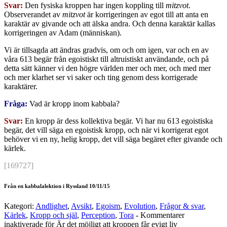
Svar:
Den fysiska kroppen har ingen koppling till
mitzvot
.
Observerandet av
mitzvot
är korrigeringen av egot till att anta en
karaktär av givande och att älska andra. Och denna karaktär kallas
korrigeringen av Adam (människan).
Vi är tillsagda att ändras gradvis, om och om igen, var och en av
våra 613 begär från egoistiskt till altruistiskt användande, och på
detta sätt känner vi den högre världen mer och mer, och med mer
och mer klarhet ser vi saker och ting genom dess korrigerade
karaktärer.
Fråga:
Vad är kropp inom kabbala?
Svar:
En kropp är dess kollektiva begär. Vi har nu 613 egoistiska
begär, det vill säga en egoistisk kropp, och när vi korrigerat egot
behöver vi en ny, helig kropp, det vill säga begäret efter givande och
kärlek.
[169727]
Från en kabbalalektion i Ryssland 10/11/15
Kategori:
Andlighet
,
Avsikt
,
Egoism
,
Evolution
,
Frågor & svar
,
Kärlek
,
Kropp och själ
,
Perception
,
Tora
-
Kommentarer
inaktiverade
för Är det möjligt att kroppen får evigt liv