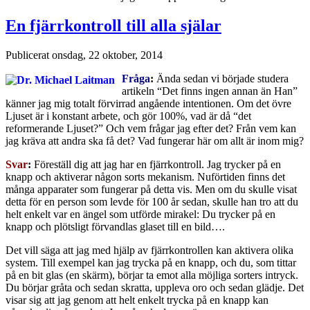
En fjärrkontroll till alla själar
Publicerat
onsdag, 22 oktober, 2014
Fråga
:
Ända sedan vi började studera
artikeln “Det finns ingen annan än Han”
känner jag mig totalt förvirrad angående intentionen. Om det övre
Ljuset är i konstant arbete, och gör 100%, vad är då “det
reformerande Ljuset?” Och vem frågar jag efter det? Från vem kan
jag kräva att andra ska få det? Vad fungerar här om allt är inom mig?
Svar
:
Föreställ dig att jag har en fjärrkontroll. Jag trycker på en
knapp och aktiverar någon sorts mekanism. Nuförtiden finns det
många apparater som fungerar på detta vis. Men om du skulle visat
detta för en person som levde för 100 år sedan, skulle han tro att du
helt enkelt var en ängel som utförde mirakel: Du trycker på en
knapp och plötsligt förvandlas glaset till en bild….
Det vill säga att jag med hjälp av fjärrkontrollen kan aktivera olika
system. Till exempel kan jag trycka på en knapp, och du, som tittar
på en bit glas (en skärm), börjar ta emot alla möjliga sorters intryck.
Du börjar gråta och sedan skratta, uppleva oro och sedan glädje. Det
visar sig att jag genom att helt enkelt trycka på en knapp kan