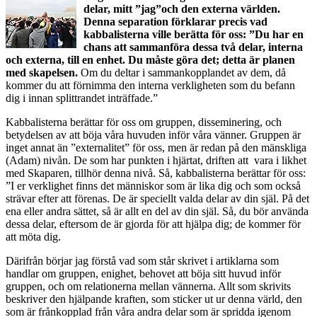
delar, mitt ”jag”och den externa världen.
Denna separation förklarar precis vad
kabbalisterna ville berätta för oss: ”Du har en
chans att sammanföra dessa två delar, interna
och externa, till en enhet. Du måste göra det; detta är planen
med skapelsen.
Om du deltar i sammankopplandet av dem, då
kommer du att förnimma den interna verkligheten som du befann
dig i innan splittrandet inträffade.”
Kabbalisterna berättar för oss om gruppen, disseminering, och
betydelsen av att böja våra huvuden inför våra vänner. Gruppen är
inget annat än ”externalitet” för oss, men är redan på den mänskliga
(Adam) nivån. De som har punkten i hjärtat, driften att vara i likhet
med Skaparen, tillhör denna nivå. Så, kabbalisterna berättar för oss:
”I er verklighet finns det människor som är lika dig och som också
strävar efter att förenas. De är speciellt valda delar av din själ. På det
ena eller andra sättet, så är allt en del av din själ. Så, du bör använda
dessa delar, eftersom de är gjorda för att hjälpa dig; de kommer för
att möta dig.
Därifrån börjar jag förstå vad som står skrivet i artiklarna som
handlar om gruppen, enighet, behovet att böja sitt huvud inför
gruppen, och om relationerna mellan vännerna. Allt som skrivits
beskriver den hjälpande kraften, som sticker ut ur denna värld, den
som är frånkopplad från våra andra delar som är spridda igenom