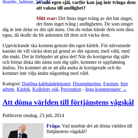
av min egen själ, varför kan jag inte tvinga dem
att vakna till andlighet?
Mitt svar:
Det finns inget tvång av det här slaget,
det finns inget tvång i andligheten. De som omger
dig är inte delar av din själ ännu. Om du redan kände dem som dina
egna, då skulle du bli anknuten till dem och väcka dem.
Uppväckande ska komma genom din egen kärlek. För närvarande
kanske du vill väcka dem på grund av din egoism, med våld, med
din makt. Det är förbjudet att göra det! När du korrigerar dig själv
och börjar älska din nästa som dig själv, kommer er uppfattning
ändras. Du kommer att se att alla andra är korrigerade och du
kommer inte vilja ändra någonting med våld.
Kategori:
Dagliga kabbalalektioner
,
Disseminering
,
Egoism
,
Inre
arbete
,
Kärlek
,
Kollektiv själ
,
Perception
-
Inga kommentarer →
Att döma världen till förtjänstens vågskål
Publicerat
onsdag, 23 juli, 2014
Fråga:
Vad innebär det att döma världen till
förtjänstens vågskål?