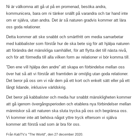
Ni är välkomna att gå ut på en promenad, besöka andra,
kommunicera, bara om ni tänker snällt på varandra och tar hand inte
om er själva, utan andra. Det är så naturen gradvis kommer att lära
oss goda relationer.
Detta kommer att ske snabbt och smärtfritt om media samarbetar
med kabbalister som förstår hur de ska bete sig för att hjälpa naturen
att förändra det mänskliga samhället, för att flytta det till nästa nivå,
och för att förmedla till alla vilken form av relationer vi bör komma till.
”Den ene vill hjälpa den andre” att skapa en förbindelse mellan oss
över hat så att vi förstår att framtiden är omöjlig utan goda relationer.
Det beror på oss om vi når dem på ett kort och enkelt sätt eller på ett
långt lidande, inklusive världskrig.
Det beror på kabbalister och media hur snabbt mänskligheten kommer
att gå igenom övergångsperioden och etablera nya förbindelser mellan
människor så att naturen ska sluta trycka på oss och begränsa oss.
Vi kommer inte att behöva något yttre tryck eftersom vi själva
kommer att förstå vad som är bra för oss.
Från KabTV:s ”The World”, den 27 december 2020.