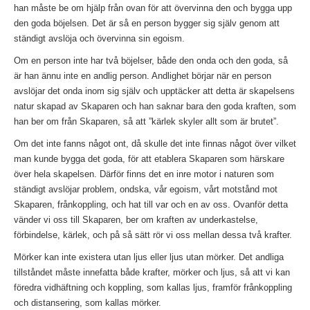
han måste be om hjälp från ovan för att övervinna den och bygga upp
den goda böjelsen. Det är så en person bygger sig själv genom att
ständigt avslöja och övervinna sin egoism.
Om en person inte har två böjelser, både den onda och den goda, så
är han ännu inte en andlig person. Andlighet börjar när en person
avslöjar det onda inom sig själv och upptäcker att detta är skapelsens
natur skapad av Skaparen och han saknar bara den goda kraften, som
han ber om från Skaparen, så att ”kärlek skyler allt som är brutet”.
Om det inte fanns något ont, då skulle det inte finnas något över vilket
man kunde bygga det goda, för att etablera Skaparen som härskare
över hela skapelsen. Därför finns det en inre motor i naturen som
ständigt avslöjar problem, ondska, vår egoism, vårt motstånd mot
Skaparen, frånkoppling, och hat till var och en av oss. Ovanför detta
vänder vi oss till Skaparen, ber om kraften av underkastelse,
förbindelse, kärlek, och på så sätt rör vi oss mellan dessa två krafter.
Mörker kan inte existera utan ljus eller ljus utan mörker. Det andliga
tillståndet måste innefatta både krafter, mörker och ljus, så att vi kan
föredra vidhäftning och koppling, som kallas ljus, framför frånkoppling
och distansering, som kallas mörker.