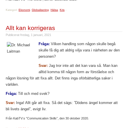
Kategori:
Ekonomi
,
Globalisering
,
Hälsa
,
Kris
-
Allt kan korrigeras
Publicerat
fredag, 1 januari, 2021
Fråga:
Vilken handling som någon skulle begå
skulle få dig att aldrig vilja vara i närheten av den
personen?
Svar:
Jag tror inte att det kan vara så. Man kan
alltid komma till någon form av förståelse och
någon lösning för att fixa allt. Det finns inga oförbätterliga saker i
världen.
Fråga:
Till och med svek?
Svar:
Inga! Allt går att fixa. Så det sägs: ”Dödens ängel kommer att
bli livets ängel”, evigt liv.
Från KabTV:s ”Communication Skills”, den 30 oktober 2020.