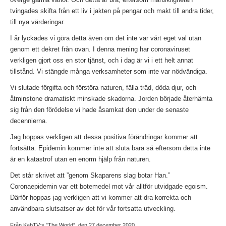
tvingades skifta från ett liv i jakten på pengar och makt till andra tider,
till nya värderingar.
I år lyckades vi göra detta även om det inte var vårt eget val utan
genom ett dekret från ovan. I denna mening har coronaviruset
verkligen gjort oss en stor tjänst, och i dag är vi i ett helt annat
tillstånd. Vi stängde många verksamheter som inte var nödvändiga.
Vi slutade förgifta och förstöra naturen, fälla träd, döda djur, och
åtminstone dramatiskt minskade skadorna. Jorden började återhämta
sig från den förödelse vi hade åsamkat den under de senaste
decennierna.
Jag hoppas verkligen att dessa positiva förändringar kommer att
fortsätta. Epidemin kommer inte att sluta bara så eftersom detta inte
är en katastrof utan en enorm hjälp från naturen.
Det står skrivet att ”genom Skaparens slag botar Han.”
Coronaepidemin var ett botemedel mot vår alltför utvidgade egoism.
Därför hoppas jag verkligen att vi kommer att dra korrekta och
användbara slutsatser av det för vår fortsatta utveckling.
Från KabTV:s ”The World”, den 27 december 2020.