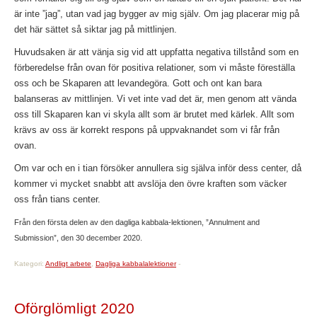
är inte ”jag”, utan vad jag bygger av mig själv. Om jag placerar mig på
det här sättet så siktar jag på mittlinjen.
Huvudsaken är att vänja sig vid att uppfatta negativa tillstånd som en
förberedelse från ovan för positiva relationer, som vi måste föreställa
oss och be Skaparen att levandegöra. Gott och ont kan bara
balanseras av mittlinjen. Vi vet inte vad det är, men genom att vända
oss till Skaparen kan vi skyla allt som är brutet med kärlek. Allt som
krävs av oss är korrekt respons på uppvaknandet som vi får från
ovan.
Om var och en i tian försöker annullera sig själva inför dess center, då
kommer vi mycket snabbt att avslöja den övre kraften som väcker
oss från tians center.
Från den första delen av den dagliga kabbala-lektionen, ”Annulment and
Submission”, den 30 december 2020.
Kategori:
Andligt arbete
,
Dagliga kabbalalektioner
-
Oförglömligt 2020