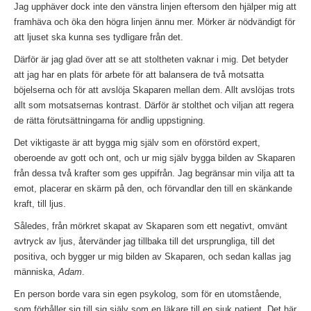
Jag upphäver dock inte den vänstra linjen eftersom den hjälper mig att
framhäva och öka den högra linjen ännu mer. Mörker är nödvändigt för
att ljuset ska kunna ses tydligare från det.
Därför är jag glad över att se att stoltheten vaknar i mig. Det betyder
att jag har en plats för arbete för att balansera de två motsatta
böjelserna och för att avslöja Skaparen mellan dem. Allt avslöjas trots
allt som motsatsernas kontrast. Därför är stolthet och viljan att regera
de rätta förutsättningarna för andlig uppstigning.
Det viktigaste är att bygga mig själv som en oförstörd expert,
oberoende av gott och ont, och ur mig själv bygga bilden av Skaparen
från dessa två krafter som ges uppifrån. Jag begränsar min vilja att ta
emot, placerar en skärm på den, och förvandlar den till en skänkande
kraft, till ljus.
Således, från mörkret skapat av Skaparen som ett negativt, omvänt
avtryck av ljus, återvänder jag tillbaka till det ursprungliga, till det
positiva, och bygger ur mig bilden av Skaparen, och sedan kallas jag
människa,
Adam
.
En person borde vara sin egen psykolog, som för en utomstående,
som förhåller sig till sig själv som en läkare till en sjuk patient. Det här