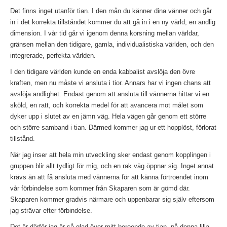
Det finns inget utanför tian. I den mån du känner dina vänner och går
in i det korrekta tillståndet kommer du att gå in i en ny värld, en andlig
dimension. I vår tid går vi igenom denna korsning mellan världar,
gränsen mellan den tidigare, gamla, individualistiska världen, och den
integrerade, perfekta världen.
I den tidigare världen kunde en enda kabbalist avslöja den övre
kraften, men nu måste vi ansluta i tior. Annars har vi ingen chans att
avslöja andlighet. Endast genom att ansluta till vännerna hittar vi en
sköld, en ratt, och korrekta medel för att avancera mot målet som
dyker upp i slutet av en jämn väg. Hela vägen går genom ett större
och större samband i tian. Därmed kommer jag ur ett hopplöst, förlorat
tillstånd.
När jag inser att hela min utveckling sker endast genom kopplingen i
gruppen blir allt tydligt för mig, och en rak väg öppnar sig. Inget annat
krävs än att få ansluta med vännerna för att känna förtroendet inom
vår förbindelse som kommer från Skaparen som är gömd där.
Skaparen kommer gradvis närmare och uppenbarar sig själv eftersom
jag strävar efter förbindelse.
Det är därför jag är så glad över mitt beroende av tian, på denna lilla