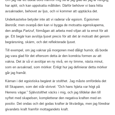
har aptit, och kan uppskatta måltiden. Därför behöver vi bara hitta
avsaknaden, behovet av ljus, och vi kommer att upptäcka det.
Underkastelse betyder inte att vi raderar vår egoism. Egoismen
återstår, men ovanpå den kan vi bygga de motsatta egenskaperna,
den andliga
Partzuf
, förmågan att arbeta med viljan att ta emot för att
ge. Ett begär kan avslöja ljuset precis för att det är motsatt det genom
begränsning, skärm, och det reflekterade ljuset.
Till exempel, om jag vaknar på morgonen med dåligt humör, då borde
jag vara glad för det eftersom detta är den korrekta formen av att
vakna. Det är så vi avslöjar en ny nivå, en ny timme, nästa minut,
som en avsaknad, som mörker. Enligt hur jag definierar detta mörker
går jag framåt.
Kärnan i det egoistiska begäret är stolthet. Jag måste omfördela det
till Skaparen, som det står skrivet: ”Och hans hjärta var högt på
Herrens vägar.” Självstolthet väcks i mig, och jag tilldelar den till
syftet med skapelsen, kompletterar den negativa kraften med en
positiv. Det ondas och det godas krafter är likvärdiga, men jag föredrar
givandets kraft framför mottagandets kraft.