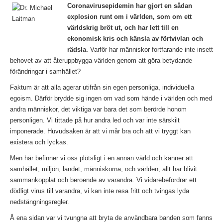
Coronavirusepidemin har gjort en sådan
explosion runt om i världen, som om ett
världskrig bröt ut, och har lett till en
ekonomisk kris och känsla av förtvivlan och
rädsla.
Varför har människor fortfarande inte insett
behovet av att återuppbygga världen genom att göra betydande
förändringar i samhället?
Faktum är att alla agerar utifrån sin egen personliga, individuella
egoism. Därför brydde sig ingen om vad som hände i världen och med
andra människor, det viktiga var bara det som berörde honom
personligen. Vi tittade på hur andra led och var inte särskilt
imponerade. Huvudsaken är att vi mår bra och att vi tryggt kan
existera och lyckas.
Men här befinner vi oss plötsligt i en annan värld och känner att
samhället, miljön, landet, människorna, och världen, allt har blivit
sammankopplat och beroende av varandra. Vi vidarebefordrar ett
dödligt virus till varandra, vi kan inte resa fritt och tvingas lyda
nedstängningsregler.
Å ena sidan var vi tvungna att bryta de användbara banden som fanns