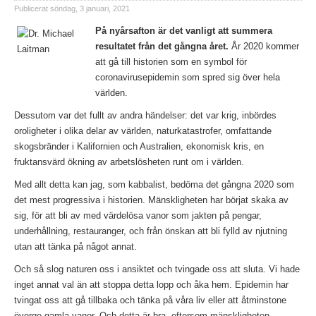
Publicerat
söndag, 3 januari, 2021
På nyårsafton är det vanligt att summera
resultatet från det gångna året.
År 2020 kommer
att gå till historien som en symbol för
coronavirusepidemin som spred sig över hela
världen.
Dessutom var det fullt av andra händelser: det var krig, inbördes
oroligheter i olika delar av världen, naturkatastrofer, omfattande
skogsbränder i Kalifornien och Australien, ekonomisk kris, en
fruktansvärd ökning av arbetslösheten runt om i världen.
Med allt detta kan jag, som kabbalist, bedöma det gångna 2020 som
det mest progressiva i historien. Mänskligheten har börjat skaka av
sig, för att bli av med värdelösa vanor som jakten på pengar,
underhållning, restauranger, och från önskan att bli fylld av njutning
utan att tänka på något annat.
Och så slog naturen oss i ansiktet och tvingade oss att sluta. Vi hade
inget annat val än att stoppa detta lopp och åka hem. Epidemin har
tvingat oss att gå tillbaka och tänka på våra liv eller att åtminstone
överge gamla vanor. Och detta är bra, eftersom mänskligheten