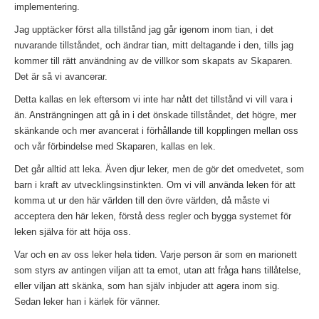
implementering.
Jag upptäcker först alla tillstånd jag går igenom inom tian, i det
nuvarande tillståndet, och ändrar tian, mitt deltagande i den, tills jag
kommer till rätt användning av de villkor som skapats av Skaparen.
Det är så vi avancerar.
Detta kallas en lek eftersom vi inte har nått det tillstånd vi vill vara i
än. Ansträngningen att gå in i det önskade tillståndet, det högre, mer
skänkande och mer avancerat i förhållande till kopplingen mellan oss
och vår förbindelse med Skaparen, kallas en lek.
Det går alltid att leka. Även djur leker, men de gör det omedvetet, som
barn i kraft av utvecklingsinstinkten. Om vi ​​vill använda leken för att
komma ut ur den här världen till den övre världen, då måste vi
acceptera den här leken, förstå dess regler och bygga systemet för
leken själva för att höja oss.
Var och en av oss leker hela tiden. Varje person är som en marionett
som styrs av antingen viljan att ta emot, utan att fråga hans tillåtelse,
eller viljan att skänka, som han själv inbjuder att agera inom sig.
Sedan leker han i kärlek för vänner.