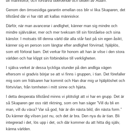
bli människor, och förvärva oberoende och bilden av
Adam
.
Genom den ömsesidiga garantin emellan oss blir vi lika Skaparen, det
tillstånd där vi har rätt att kallas människor.
Därför, när man avancerar i andlighet, känner man sig mindre och
mindre självsäker, mer och mer tveksam till sin förståelse och sina
känslor. I motsats till denna värld där alla står fast på sin egen åsikt,
känner sig en person som längtar efter andlighet förvirrad, hjälplös,
som ett förlorat barn. Det verkar för honom att han är vilse i den stora
världen och har klippt sin förbindelse till verkligheten.
I själva verket är dessa lyckliga stunder på den andliga vägen
eftersom vi gradvis börjar se att vi finns i gruppen, i tian. Det förefaller
mig som om frälsaren har kommit och Han drar mig ur hjälplöshet och
förtvivlan, från tomheten i mitt sinne och hjärta.
I detta desperata tillstånd minns vi plötsligt att vi har en grupp. Det är
så Skaparen ger oss rätt riktning, som om han säger ”Vill du bli en
man, vill du växa? Var så god, här är din nästa bild, din nästa form.”
Du känner dig vilsen just nu, och det är bra. Den nya du är tian. Bli
integrerad i det, lös upp i det, och där kommer du att hitta dig själv,
känna världen.