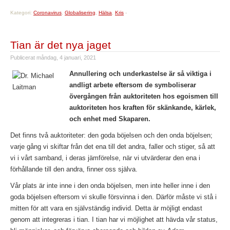
Kategori:
Coronavirus
,
Globalisering
,
Hälsa
,
Kris
-
Tian är det nya jaget
Publicerat
måndag, 4 januari, 2021
Annullering och underkastelse är så viktiga i
andligt arbete eftersom de symboliserar
övergången från auktoriteten hos egoismen till
auktoriteten hos kraften för skänkande, kärlek,
och enhet med Skaparen.
Det finns två auktoriteter: den goda böjelsen och den onda böjelsen;
varje gång vi skiftar från det ena till det andra, faller och stiger, så att
vi i vårt samband, i deras jämförelse, när vi utvärderar den ena i
förhållande till den andra, finner oss själva.
Vår plats är inte inne i den onda böjelsen, men inte heller inne i den
goda böjelsen eftersom vi skulle försvinna i den. Därför måste vi stå i
mitten för att vara en självständig individ. Detta är möjligt endast
genom att integreras i tian. I tian har vi möjlighet att hävda vår status,