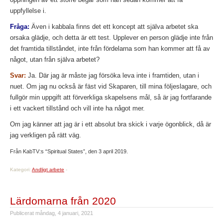
uppfyllelse i.
Fråga:
Även i kabbala finns det ett koncept att själva arbetet ska
orsaka glädje, och detta är ett test. Upplever en person glädje inte från
det framtida tillståndet, inte från fördelarna som han kommer att få av
något, utan från själva arbetet?
Svar:
Ja. Där jag är måste jag försöka leva inte i framtiden, utan i
nuet. Om jag nu också är fäst vid Skaparen, till mina följeslagare, och
fullgör min uppgift att förverkliga skapelsens mål, så är jag fortfarande
i ett vackert tillstånd och vill inte ha något mer.
Om jag känner att jag är i ett absolut bra skick i varje ögonblick, då är
jag verkligen på rätt väg.
Från KabTV:s “Spiritual States”, den 3 april 2019.
Kategori:
Andligt arbete
-
Lärdomarna från 2020
Publicerat
måndag, 4 januari, 2021