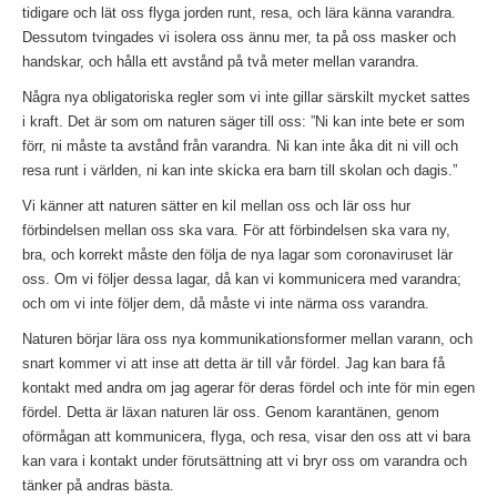
tidigare och lät oss flyga jorden runt, resa, och lära känna varandra.
Dessutom tvingades vi isolera oss ännu mer, ta på oss masker och
handskar, och hålla ett avstånd på två meter mellan varandra.
Några nya obligatoriska regler som vi inte gillar särskilt mycket sattes
i kraft. Det är som om naturen säger till oss: ”Ni kan inte bete er som
förr, ni måste ta avstånd från varandra. Ni kan inte åka dit ni vill och
resa runt i världen, ni kan inte skicka era barn till skolan och dagis.”
Vi känner att naturen sätter en kil mellan oss och lär oss hur
förbindelsen mellan oss ska vara. För att förbindelsen ska vara ny,
bra, och korrekt måste den följa de nya lagar som coronaviruset lär
oss. Om vi ​​följer dessa lagar, då kan vi kommunicera med varandra;
och om vi inte följer dem, då måste vi inte närma oss varandra.
Naturen börjar lära oss nya kommunikationsformer mellan varann, och
snart kommer vi att inse att detta är till vår fördel. Jag kan bara få
kontakt med andra om jag agerar för deras fördel och inte för min egen
fördel. Detta är läxan naturen lär oss. Genom karantänen, genom
oförmågan att kommunicera, flyga, och resa, visar den oss att vi bara
kan vara i kontakt under förutsättning att vi bryr oss om varandra och
tänker på andras bästa.