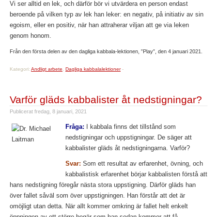
Vi ser alltid en lek, och därför bör vi utvärdera en person endast
beroende på vilken typ av lek han leker: en negativ, på initiativ av sin
egoism, eller en positiv, när han attraherar viljan att ge via leken
genom honom.
Från den första delen av den dagliga kabbala-lektionen, ”Play”, den 4 januari 2021.
Kategori:
Andligt arbete
,
Dagliga kabbalalektioner
-
Varför gläds kabbalister åt nedstigningar?
Publicerat
fredag, 8 januari, 2021
Fråga:
I kabbala finns det tillstånd som
nedstigningar och uppstigningar. De säger att
kabbalister gläds åt nedstigningarna. Varför?
Svar:
Som ett resultat av erfarenhet, övning, och
kabbalistisk erfarenhet börjar kabbalisten förstå att
hans nedstigning föregår nästa stora uppstigning. Därför gläds han
över fallet såväl som över uppstigningen. Han förstår att det är
omöjligt utan detta. När allt kommer omkring är fallet helt enkelt
öppningen av ett större begär som han sedan kommer att få