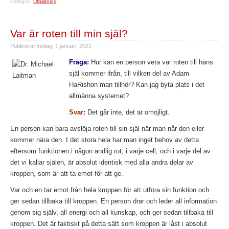
Kategori:
Utbildning
-
Var är roten till min själ?
Publicerat
fredag, 1 januari, 2021
Fråga:
Hur kan en person veta var roten till hans
själ kommer ifrån, till vilken del av Adam
HaRishon man tillhör? Kan jag byta plats i det
allmänna systemet?
Svar:
Det går inte, det är omöjligt.
En person kan bara avslöja roten till sin själ när man når den eller
kommer nära den. I det stora hela har man inget behov av detta
eftersom funktionen i någon andlig rot, i varje cell, och i varje del av
det vi kallar själen, är absolut identisk med alla andra delar av
kroppen, som är att ta emot för att ge.
Var och en tar emot från hela kroppen för att utföra sin funktion och
ger sedan tillbaka till kroppen. En person drar och leder all information
genom sig själv, all energi och all kunskap, och ger sedan tillbaka till
kroppen. Det är faktiskt på detta sätt som kroppen är låst i absolut