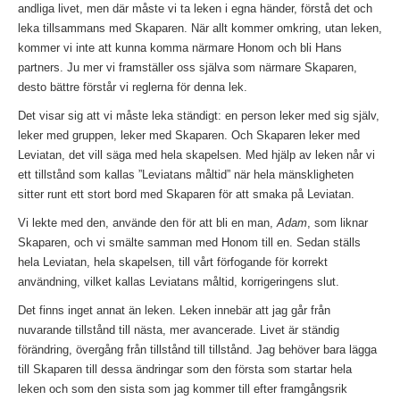
andliga livet, men där måste vi ta leken i egna händer, förstå det och
leka tillsammans med Skaparen. När allt kommer omkring, utan leken,
kommer vi inte att kunna komma närmare Honom och bli Hans
partners. Ju mer vi framställer oss själva som närmare Skaparen,
desto bättre förstår vi reglerna för denna lek.
Det visar sig att vi måste leka ständigt: en person leker med sig själv,
leker med gruppen, leker med Skaparen. Och Skaparen leker med
Leviatan, det vill säga med hela skapelsen. Med hjälp av leken når vi
ett tillstånd som kallas ”Leviatans måltid” när hela mänskligheten
sitter runt ett stort bord med Skaparen för att smaka på Leviatan.
Vi lekte med den, använde den för att bli en man,
Adam
, som liknar
Skaparen, och vi smälte samman med Honom till en. Sedan ställs
hela Leviatan, hela skapelsen, till vårt förfogande för korrekt
användning, vilket kallas Leviatans måltid, korrigeringens slut.
Det finns inget annat än leken. Leken innebär att jag går från
nuvarande tillstånd till nästa, mer avancerade. Livet är ständig
förändring, övergång från tillstånd till tillstånd. Jag behöver bara lägga
till Skaparen till dessa ändringar som den första som startar hela
leken och som den sista som jag kommer till efter framgångsrik