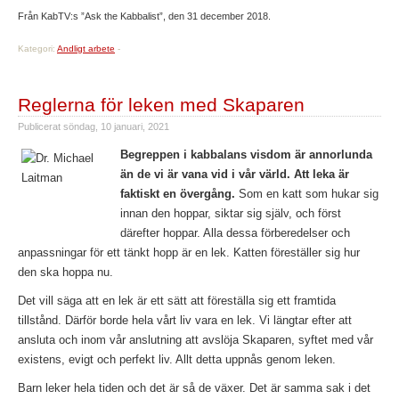
Från KabTV:s ”Ask the Kabbalist”, den 31 december 2018.
Kategori:
Andligt arbete
-
Reglerna för leken med Skaparen
Publicerat
söndag, 10 januari, 2021
Begreppen i kabbalans visdom är annorlunda
än de vi är vana vid i vår värld. Att leka är
faktiskt en övergång.
Som en katt som hukar sig
innan den hoppar, siktar sig själv, och först
därefter hoppar. Alla dessa förberedelser och
anpassningar för ett tänkt hopp är en lek. Katten föreställer sig hur
den ska hoppa nu.
Det vill säga att en lek är ett sätt att föreställa sig ett framtida
tillstånd. Därför borde hela vårt liv vara en lek. Vi längtar efter att
ansluta och inom vår anslutning att avslöja Skaparen, syftet med vår
existens, evigt och perfekt liv. Allt detta uppnås genom leken.
Barn leker hela tiden och det är så de växer. Det är samma sak i det