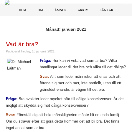
HEM
OM
ÄMNEN
ARKIV
LÄNKAR
Månad:
januari 2021
Vad är bra?
Publicerat
fredag, 15 januari, 2021
Fråga:
Hur kan vi veta vad som är bra? Vilka
handlingar leder till det bra och vilka till det dåliga?
Svar:
Allt som leder människor att enas och att
förena sig mer och mer, inte partiellt, utan till ett
gränslöst enande, är vägen till det bra.
Fråga:
Bra avsikter leder mycket ofta till dåliga konsekvenser. Är det
möjligt att skydda sig mot dåliga konsekvenser?
Svar:
Föreställ dig att hela mänskligheten måste bli en enda familj.
Om du strävar efter att göra detta kommer det att bli bra. Det finns
inget annat som är bra.