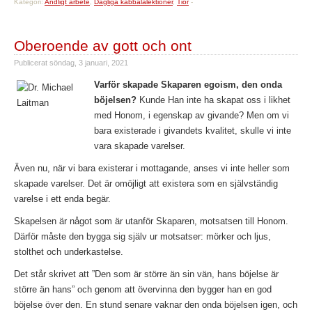
Kategori:
Andligt arbete
,
Dagliga kabbalalektioner
,
Tior
-
Oberoende av gott och ont
Publicerat
söndag, 3 januari, 2021
Varför skapade Skaparen egoism, den onda
böjelsen?
Kunde Han inte ha skapat oss i likhet
med Honom, i egenskap av givande? Men om vi
bara existerade i givandets kvalitet, skulle vi inte
vara skapade varelser.
Även nu, när vi bara existerar i mottagande, anses vi inte heller som
skapade varelser. Det är omöjligt att existera som en självständig
varelse i ett enda begär.
Skapelsen är något som är utanför Skaparen, motsatsen till Honom.
Därför måste den bygga sig själv ur motsatser: mörker och ljus,
stolthet och underkastelse.
Det står skrivet att ”Den som är större än sin vän, hans böjelse är
större än hans” och genom att övervinna den bygger han en god
böjelse över den. En stund senare vaknar den onda böjelsen igen, och