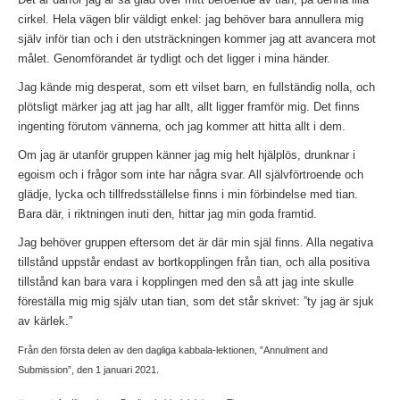
cirkel. Hela vägen blir väldigt enkel: jag behöver bara annullera mig
själv inför tian och i den utsträckningen kommer jag att avancera mot
målet. Genomförandet är tydligt och det ligger i mina händer.
Jag kände mig desperat, som ett vilset barn, en fullständig nolla, och
plötsligt märker jag att jag har allt, allt ligger framför mig. Det finns
ingenting förutom vännerna, och jag kommer att hitta allt i dem.
Om jag är utanför gruppen känner jag mig helt hjälplös, drunknar i
egoism och i frågor som inte har några svar. All självförtroende och
glädje, lycka och tillfredsställelse finns i min förbindelse med tian.
Bara där, i riktningen inuti den, hittar jag min goda framtid.
Jag behöver gruppen eftersom det är där min själ finns. Alla negativa
tillstånd uppstår endast av bortkopplingen från tian, och alla positiva
tillstånd kan bara vara i kopplingen med den så att jag inte skulle
föreställa mig mig själv utan tian, som det står skrivet: ”ty jag är sjuk
av kärlek.”
Från den första delen av den dagliga kabbala-lektionen, ”Annulment and
Submission”, den 1 januari 2021.