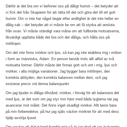
Därför är det bra om vi befinner oss på dåligt humör – det betyder att
vi fick det från Skaparen för att rätta till det och göra det till ett gott
humör. Om vi ​​inte har något begär efter andlighet är det inte heller en
dålig sak – det betyder att vi måste be om att få styrka att ansluta
från ovan. Vi måste ständigt vara måna om att fullborda motsatserna,
likvärdigt uppfatta både det bra och det dåliga, och hålla oss på
mittlinjen.
Om det inte finns mörker och ljus, så kan jag inte etablera mig i mitten
i form av människa,
Adam
. En person består trots allt alltid av två
motsatta former. Därför måste det finnas gott och ont i mig, ljus och
mörker, i alla möjliga variationer. Jag bygger bara mittlinjen, den
korrekta attityden, den korrekta balansen mellan dem, och jag
existerar precis vid denna balanspunkt.
Om jag bjuder in dåliga tillstånd, mörker, i förväg för att balansera det
med ljus, är det som om jag styr min häst med båda tyglarna när jag
avancerar mot målet. Det finns inget skadligt mörker. Allt beror bara
på min förberedelse, på hur jag själv väcker mörkret för att med dess
hjälp avslöja ljuset.
Om jag har ett dukat bord framför mig så är jag glad att jag är hungrig,