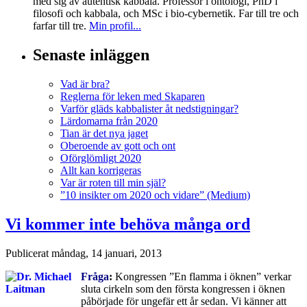
med sig av autentisk kabbala. Professor i ontologi, PhD i
filosofi och kabbala, och MSc i bio-cybernetik. Far till tre och
farfar till tre.
Min profil...
Senaste inläggen
Vad är bra?
Reglerna för leken med Skaparen
Varför gläds kabbalister åt nedstigningar?
Lärdomarna från 2020
Tian är det nya jaget
Oberoende av gott och ont
Oförglömligt 2020
Allt kan korrigeras
Var är roten till min själ?
”10 insikter om 2020 och vidare” (Medium)
Vi kommer inte behöva många ord
Publicerat
måndag, 14 januari, 2013
Fråga
:
Kongressen ”En flamma i öknen” verkar
sluta cirkeln som den första kongressen i öknen
påbörjade för ungefär ett år sedan. Vi känner att