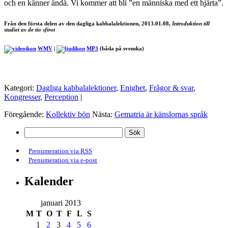
och en känner ändå. Vi kommer att bli ”en människa med ett hjärta”.
Från den första delen av den dagliga kabbalalektionen, 2013.01.08,
Introduktion till
studiet av de tio sfirot
WMV
|
MP3
(båda på svenska)
Kategori:
Dagliga kabbalalektioner
,
Enighet
,
Frågor & svar
,
Kongresser
,
Perception
|
Föregående:
Kollektiv bön
Nästa:
Gematria är känslornas språk
Prenumeration via RSS
Prenumeration via e-post
Kalender
januari 2013
M
T
O
T
F
L
S
1
2
3
4
5
6