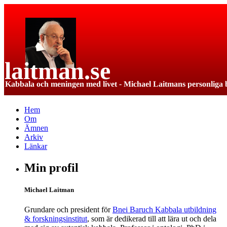
Hem
Om
Ämnen
Arkiv
Länkar
Min profil
Michael Laitman
Grundare och president för
Bnei Baruch Kabbala utbildning
& forskningsinstitut
, som är dedikerad till att lära ut och dela