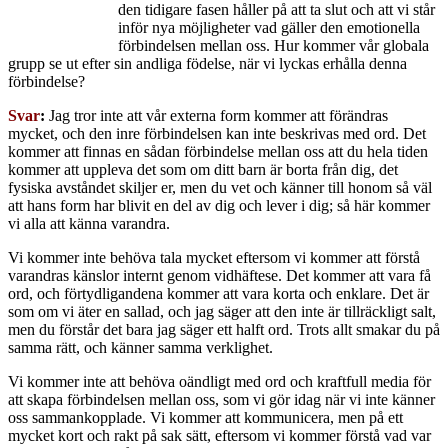
den tidigare fasen håller på att ta slut och att vi står
inför nya möjligheter vad gäller den emotionella
förbindelsen mellan oss. Hur kommer vår globala
grupp se ut efter sin andliga födelse, när vi lyckas erhålla denna
förbindelse?
Svar
:
Jag tror inte att vår externa form kommer att förändras
mycket, och den inre förbindelsen kan inte beskrivas med ord. Det
kommer att finnas en sådan förbindelse mellan oss att du hela tiden
kommer att uppleva det som om ditt barn är borta från dig, det
fysiska avståndet skiljer er, men du vet och känner till honom så väl
att hans form har blivit en del av dig och lever i dig; så här kommer
vi alla att känna varandra.
Vi kommer inte behöva tala mycket eftersom vi kommer att förstå
varandras känslor internt genom vidhäftese. Det kommer att vara få
ord, och förtydligandena kommer att vara korta och enklare. Det är
som om vi äter en sallad, och jag säger att den inte är tillräckligt salt,
men du förstår det bara jag säger ett halft ord. Trots allt smakar du på
samma rätt, och känner samma verklighet.
Vi kommer inte att behöva oändligt med ord och kraftfull media för
att skapa förbindelsen mellan oss, som vi gör idag när vi inte känner
oss sammankopplade. Vi kommer att kommunicera, men på ett
mycket kort och rakt på sak sätt, eftersom vi kommer förstå vad var