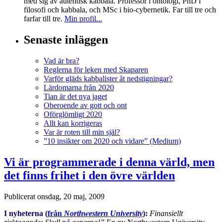
med sig av autentisk kabbala. Professor i ontologi, PhD i
filosofi och kabbala, och MSc i bio-cybernetik. Far till tre och
farfar till tre.
Min profil...
Senaste inläggen
Vad är bra?
Reglerna för leken med Skaparen
Varför gläds kabbalister åt nedstigningar?
Lärdomarna från 2020
Tian är det nya jaget
Oberoende av gott och ont
Oförglömligt 2020
Allt kan korrigeras
Var är roten till min själ?
”10 insikter om 2020 och vidare” (Medium)
Vi är programmerade i denna värld, men
det finns frihet i den övre världen
Publicerat
onsdag, 20 maj, 2009
I nyheterna (
från
Northwestern University
):
Finansiellt