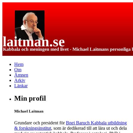
Hem
Om
Ämnen
Arkiv
Länkar
Min profil
Michael Laitman
Grundare och president för
Bnei Baruch Kabbala utbildning
& forskningsinstitut
, som är dedikerad till att lära ut och dela