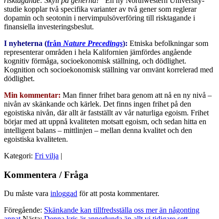
risktagande: Skyll på generna!”
En ny Northwestern University-
studie kopplar två specifika varianter av två gener som reglerar
dopamin och seotonin i nervimpulsöverföring till risktagande i
finansiella investeringsbeslut.
I nyheterna (
från
Nature Precedings
):
Etniska befolkningar som
representerar områden i hela Kalifornien jämfördes angående
kognitiv förmåga, socioekonomisk ställning, och dödlighet.
Kognition och socioekonomisk ställning var omvänt korrelerad med
dödlighet.
Min kommentar:
Man finner frihet bara genom att nå en ny nivå –
nivån av skänkande och kärlek. Det finns ingen frihet på den
egoistiska nivån, där allt är fastställt av vår naturliga egoism. Frihet
börjar med att uppnå kvaliteten motsatt egoism, och sedan hitta en
intelligent balans – mittlinjen – mellan denna kvalitet och den
egoistiska kvaliteten.
Kategori:
Fri vilja
|
Kommentera / Fråga
Du måste vara
inloggad
för att posta kommentarer.
Föregående:
Skänkande kan tillfredsställa oss mer än någonting
annat
Nästa:
Denna kris är annorlunda än allt vi tidigare sett