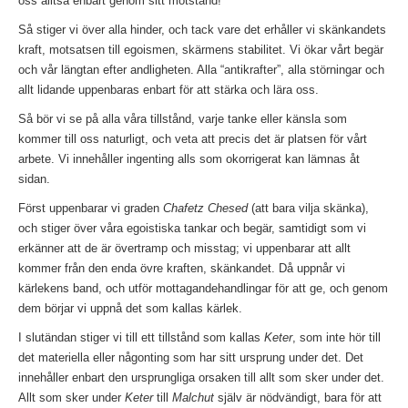
oss alltså enbart genom sitt motstånd!
Så stiger vi över alla hinder, och tack vare det erhåller vi skänkandets
kraft, motsatsen till egoismen, skärmens stabilitet. Vi ökar vårt begär
och vår längtan efter andligheten. Alla “antikrafter”, alla störningar och
allt lidande uppenbaras enbart för att stärka och lära oss.
Så bör vi se på alla våra tillstånd, varje tanke eller känsla som
kommer till oss naturligt, och veta att precis det är platsen för vårt
arbete. Vi innehåller ingenting alls som okorrigerat kan lämnas åt
sidan.
Först uppenbarar vi graden
Chafetz Chesed
(att bara vilja skänka),
och stiger över våra egoistiska tankar och begär, samtidigt som vi
erkänner att de är övertramp och misstag; vi uppenbarar att allt
kommer från den enda övre kraften, skänkandet. Då uppnår vi
kärlekens band, och utför mottagandehandlingar för att ge, och genom
dem börjar vi uppnå det som kallas kärlek.
I slutändan stiger vi till ett tillstånd som kallas
Keter
, som inte hör till
det materiella eller någonting som har sitt ursprung under det. Det
innehåller enbart den ursprungliga orsaken till allt som sker under det.
Allt som sker under
Keter
till
Malchut
själv är nödvändigt, bara för att