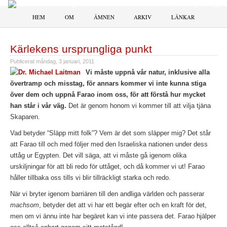
HEM
OM
ÄMNEN
ARKIV
LÄNKAR
Kärlekens ursprungliga punkt
Publicerat
måndag, 3 januari, 2011
Vi måste uppnå vår natur, inklusive alla
övertramp och misstag, för annars kommer vi inte kunna stiga
över dem och uppnå Farao inom oss, för att förstå hur mycket
han står i vår väg.
Det är genom honom vi kommer till att vilja tjäna
Skaparen.
Vad betyder “Släpp mitt folk”? Vem är det som släpper mig? Det står
att Farao till och med följer med den Israeliska nationen under dess
uttåg ur Egypten. Det vill säga, att vi måste gå igenom olika
urskiljningar för att bli redo för uttåget, och då kommer vi ut! Farao
håller tillbaka oss tills vi blir tillräckligt starka och redo.
När vi bryter igenom barriären till den andliga världen och passerar
machsom
, betyder det att vi har ett begär efter och en kraft för det,
men om vi ännu inte har begäret kan vi inte passera det. Farao hjälper