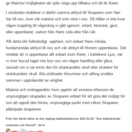
ge
Malchut
möjligheten att själv stiga upp tillbaka och bli lik
Keter
.
I slutändan etablerar vi därför samma attityd till Skaparen som Han
har till oss, över vår materia och som sker i oss. Då håller vi inte kvar
någon koppling till någonting vi gått igenom, erfarit, beslutat, gjort,
eller uppenbarat, varken från Hans sida eller från vår.
Allt detta blir fullständigt upphävt, och enbart Hans initiala,
fundamentala attityd till oss och vår attityd till Honom uppenbaras. Det
innebär att vi uppenbarar allt enbart inom
Keter
, i kärlekens Ljus, när
vi över huvud taget inte bryr oss om någon handling eller gåva,
oavsett om vi tar emot den för skänkandets skull eller skänker för
skänkandets skull. Alla skillnader försvinner och allting smälter
samman i uppnåendet av enighet.
Materia och mottagandets form upphör att existera eftersom de
ursprungligen skapades av Skaparen enbart för att göra det möjligt för
oss att uppnå den första, ursprungliga punkt med vilken Skaparen
påbörjade skapelsen.
Från den fjärde delen av den dagliga kabbalalektionen 2011.01.03, ”Den kabbalistiska
visdomen och filosofi”, del 6