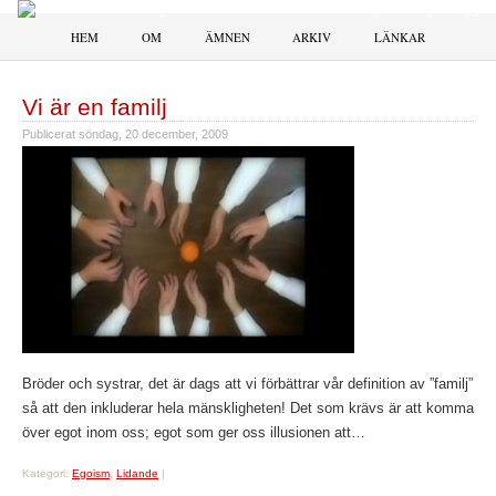
HEM
OM
ÄMNEN
ARKIV
LÄNKAR
Vi är en familj
Publicerat
söndag, 20 december, 2009
Bröder och systrar, det är dags att vi förbättrar vår definition av ”familj”
så att den inkluderar hela mänskligheten! Det som krävs är att komma
över egot inom oss; egot som ger oss illusionen att…
Kategori:
Egoism
,
Lidande
|