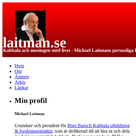
Hem
Om
Ämnen
Arkiv
Länkar
Min profil
Michael Laitman
Grundare och president för
Bnei Baruch Kabbala utbildning
& forskningsinstitut
, som är dedikerad till att lära ut och dela