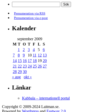
Prenumeration via RSS
Prenumeration via e-post
Kalender
september 2009
M
T
O
T
F
L
S
1
2
3
4
5
6
7
8
9
10
11
12
13
14
15
16
17
18
19
20
21
22
23
24
25
26
27
28
29
30
« aug
okt »
Länkar
Kabbala – internationell portal
Copyright © 2009-2024 Laitman.se.
Powered by
Wordpress
and
Fastway 2.0
.