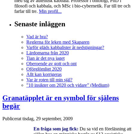
med sig av autentisk kabbala. Professor i ontologi, PhD i
filosofi och kabbala, och MSc i bio-cybernetik. Far till tre och
farfar till tre.
Min profil...
Senaste inläggen
Vad är bra?
Reglerna för leken med Skaparen
Varför gläds kabbalister åt nedstigningar?
Lärdomarna från 2020
Tian är det nya jaget
Oberoende av gott och ont
Oförglömligt 2020
Allt kan korrigeras
Var är roten till min själ?
”10 insikter om 2020 och vidare” (Medium)
Granatäpplet är en symbol för själens
begär
Publicerat
tisdag, 29 september, 2009
En fråga som jag fick:
Du sa vid en föreläsning att