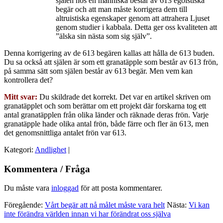
själen hos en människa består av 613 egoistiska
begär och att man måste korrigera dem till
altruistiska egenskaper genom att attrahera Ljuset
genom studier i kabbala. Detta ger oss kvaliteten att
”älska sin nästa som sig själv”.
Denna korrigering av de 613 begären kallas att hålla de 613 buden.
Du sa också att själen är som ett granatäpple som består av 613 frön,
på samma sätt som själen består av 613 begär. Men vem kan
kontrollera det?
Mitt svar:
Du skildrade det korrekt. Det var en artikel skriven om
granatäpplet och som berättar om ett projekt där forskarna tog ett
antal granatäpplen från olika länder och räknade deras frön. Varje
granatäpple hade olika antal frön, både färre och fler än 613, men
det genomsnittliga antalet frön var 613.
Kategori:
Andlighet
|
Kommentera / Fråga
Du måste vara
inloggad
för att posta kommentarer.
Föregående:
Vårt begär att nå målet måste vara helt
Nästa:
Vi kan
inte förändra världen innan vi har förändrat oss själva