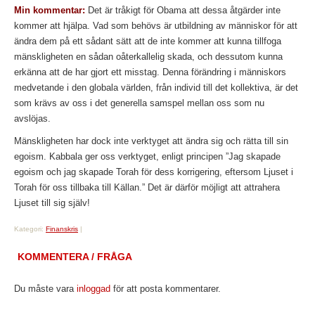
Min kommentar:
Det är tråkigt för Obama att dessa åtgärder inte
kommer att hjälpa. Vad som behövs är utbildning av människor för att
ändra dem på ett sådant sätt att de inte kommer att kunna tillfoga
mänskligheten en sådan oåterkallelig skada, och dessutom kunna
erkänna att de har gjort ett misstag. Denna förändring i människors
medvetande i den globala världen, från individ till det kollektiva, är det
som krävs av oss i det generella samspel mellan oss som nu
avslöjas.
Mänskligheten har dock inte verktyget att ändra sig och rätta till sin
egoism. Kabbala ger oss verktyget, enligt principen ”Jag skapade
egoism och jag skapade Torah för dess korrigering, eftersom Ljuset i
Torah för oss tillbaka till Källan.” Det är därför möjligt att attrahera
Ljuset till sig själv!
Kategori:
Finanskris
|
KOMMENTERA / FRÅGA
Du måste vara
inloggad
för att posta kommentarer.