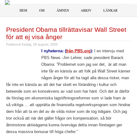
HEM
OM
ÄMNEN
ARKIV
LÄNKAR
President Obama tillrättavisar Wall Street
för att ej visa ånger
Publicerat
fredag, 28 augusti, 2009
I nyheterna: (
från PBS.org
):
I en intervju med
PBS News -Jim Lehrer, sade president Barack
Obama: ”Problemet som jag ser det, är att man
inte får en känsla av att folk på Wall Street känner
någon ånger för att ha tagit alla dessa risker, man
får inte en känsla av att det har skett en förändring i kultur och
beteende som en konsekvens av vad som har hänt. Och det är därför
de förslag om ekonomiska lagstiftningsreformer som vi lade fram är
så viktiga … att upprätta de finansiella regelverksprogram som hindrar
dem från att ta en del av de vilda risker som de tog tidigare. Och jag
tror också att när det gäller frågor om kompensation, så bör
åtminstone aktieägarna kunna överväga detta innan företagen ger
dessa massiva bonusar till höga chefer.”