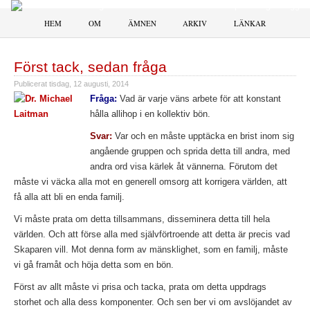
HEM
OM
ÄMNEN
ARKIV
LÄNKAR
Först tack, sedan fråga
Publicerat
tisdag, 12 augusti, 2014
Fråga:
Vad är varje väns arbete för att konstant
hålla allihop i en kollektiv bön.
Svar:
Var och en måste upptäcka en brist inom sig
angående gruppen och sprida detta till andra, med
andra ord visa kärlek åt vännerna. Förutom det
måste vi väcka alla mot en generell omsorg att korrigera världen, att
få alla att bli en enda familj.
Vi måste prata om detta tillsammans, disseminera detta till hela
världen. Och att förse alla med självförtroende att detta är precis vad
Skaparen vill. Mot denna form av mänsklighet, som en familj, måste
vi gå framåt och höja detta som en bön.
Först av allt måste vi prisa och tacka, prata om detta uppdrags
storhet och alla dess komponenter. Och sen ber vi om avslöjandet av