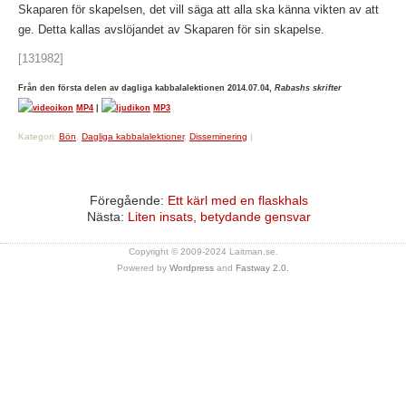
Skaparen för skapelsen, det vill säga att alla ska känna vikten av att
ge. Detta kallas avslöjandet av Skaparen för sin skapelse.
[131982]
Från den första delen av dagliga kabbalalektionen 2014.07.04,
Rabashs skrifter
MP4
|
MP3
Kategori:
Bön
,
Dagliga kabbalalektioner
,
Disseminering
|
Föregående:
Ett kärl med en flaskhals
Nästa:
Liten insats, betydande gensvar
Copyright © 2009-2024 Laitman.se.
Powered by
Wordpress
and
Fastway 2.0
.