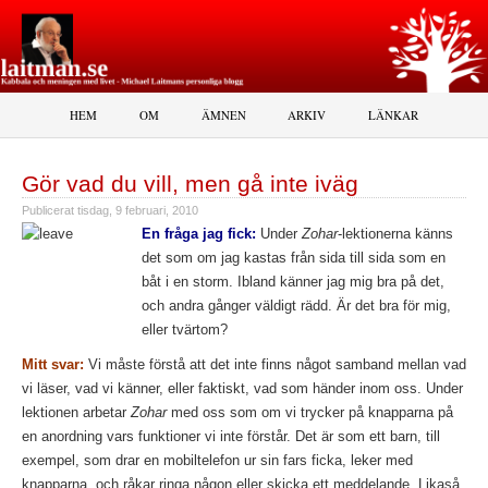
HEM
OM
ÄMNEN
ARKIV
LÄNKAR
Gör vad du vill, men gå inte iväg
Publicerat
tisdag, 9 februari, 2010
En fråga jag fick:
Under
Zohar
-lektionerna känns
det som om jag kastas från sida till sida som en
båt i en storm. Ibland känner jag mig bra på det,
och andra gånger väldigt rädd. Är det bra för mig,
eller tvärtom?
Mitt svar:
Vi måste förstå att det inte finns något samband mellan vad
vi läser, vad vi känner, eller faktiskt, vad som händer inom oss. Under
lektionen arbetar
Zohar
med oss som om vi trycker på knapparna på
en anordning vars funktioner vi inte förstår. Det är som ett barn, till
exempel, som drar en mobiltelefon ur sin fars ficka, leker med
knapparna, och råkar ringa någon eller skicka ett meddelande. Likaså