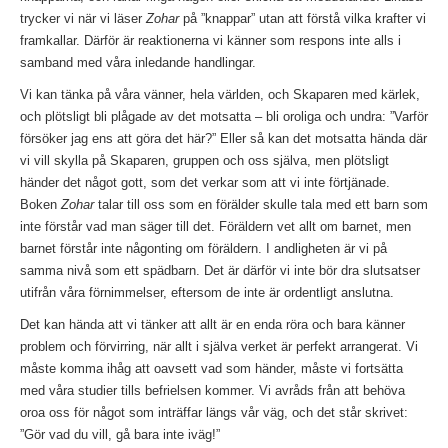
trycker vi när vi läser
Zohar
på ”knappar” utan att förstå vilka krafter vi
framkallar. Därför är reaktionerna vi känner som respons inte alls i
samband med våra inledande handlingar.
Vi kan tänka på våra vänner, hela världen, och Skaparen med kärlek,
och plötsligt bli plågade av det motsatta – bli oroliga och undra: ”Varför
försöker jag ens att göra det här?” Eller så kan det motsatta hända där
vi vill skylla på Skaparen, gruppen och oss själva, men plötsligt
händer det något gott, som det verkar som att vi inte förtjänade.
Boken
Zohar
talar till oss som en förälder skulle tala med ett barn som
inte förstår vad man säger till det. Föräldern vet allt om barnet, men
barnet förstår inte någonting om föräldern. I andligheten är vi på
samma nivå som ett spädbarn. Det är därför vi inte bör dra slutsatser
utifrån våra förnimmelser, eftersom de inte är ordentligt anslutna.
Det kan hända att vi tänker att allt är en enda röra och bara känner
problem och förvirring, när allt i själva verket är perfekt arrangerat. Vi
måste komma ihåg att oavsett vad som händer, måste vi fortsätta
med våra studier tills befrielsen kommer. Vi avråds från att behöva
oroa oss för något som inträffar längs vår väg, och det står skrivet:
”Gör vad du vill, gå bara inte iväg!”