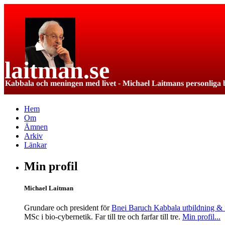
Hem
Om
Ämnen
Arkiv
Länkar
Min profil
Michael Laitman
Grundare och president för
Bnei Baruch Kabbala utbildning & f
MSc i bio-cybernetik. Far till tre och farfar till tre.
Min profil...