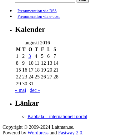
Prenumeration via RSS
Prenumeration via e-post
Kalender
augusti 2016
M
T
O
T
F
L
S
1
2
3
4
5
6
7
8
9
10
11
12
13
14
15
16
17
18
19
20
21
22
23
24
25
26
27
28
29
30
31
« maj
dec »
Länkar
Kabbala – internationell portal
Copyright © 2009-2024 Laitman.se.
Powered by
Wordpress
and
Fastway 2.0
.