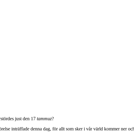
rstördes just den 17
tammuz
?
rstörelse inträffade denna dag, för allt som sker i vår värld kommer ner o