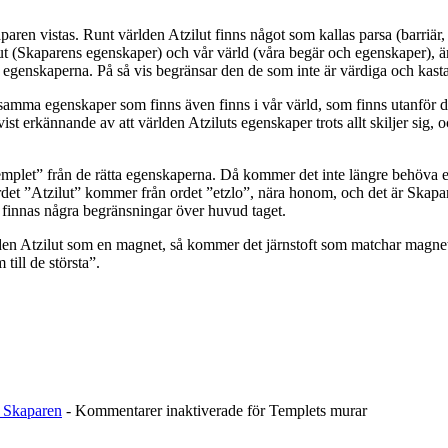
aparen vistas. Runt världen Atzilut finns något som kallas parsa (barriär
t (Skaparens egenskaper) och vår värld (våra begär och egenskaper), är 
igen egenskaperna. På så vis begränsar den de som inte är värdiga och kas
l samma egenskaper som finns även finns i vår värld, som finns utanför 
vist erkännande av att världen Atziluts egenskaper trots allt skiljer sig
e templet” från de rätta egenskaperna. Då kommer det inte längre behöva 
. Ordet ”Atzilut” kommer från ordet ”etzlo”, nära honom, och det är Skap
finnas några begränsningar över huvud taget.
lden Atzilut som en magnet, så kommer det järnstoft som matchar magnetens
till de största”.
 Skaparen
-
Kommentarer inaktiverade
för Templets murar