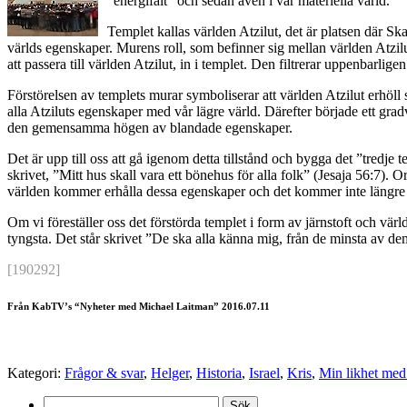
”energifält” och sedan även i vår materiella värld.
Templet kallas världen Atzilut, det är platsen där Sk
världs egenskaper. Murens roll, som befinner sig mellan världen Atzilu
att passera till världen Atzilut, in i templet. Den filtrerar uppenbarl
Förstörelsen av templets murar symboliserar att världen Atzilut erhöl
alla Atziluts egenskaper med vår lägre värld. Därefter började ett grad
den gemensamma högen av blandade egenskaper.
Det är upp till oss att gå igenom detta tillstånd och bygga det ”tredj
skrivet, ”Mitt hus skall vara ett bönehus för alla folk” (Jesaja 56:7)
världen kommer erhålla dessa egenskaper och det kommer inte längre 
Om vi föreställer oss det förstörda templet i form av järnstoft och vär
tyngsta. Det står skrivet ”De ska alla känna mig, från de minsta av dem 
[190292]
Från KabTV’s “Nyheter med Michael Laitman” 2016.07.11
Kategori:
Frågor & svar
,
Helger
,
Historia
,
Israel
,
Kris
,
Min likhet med