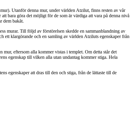
, mur). Utanför denna mur, under världen Atzilut, finns resten av vår
att bara göra det möjligt för de som är värdiga att vara på denna nivå
tar dem bakåt.
dess murar. Till följd av förstörelsen skedde en sammanblandning av
, och ett klargörande och en samling av världen Atziluts egenskaper från
en mur, eftersom alla kommer vistas i templet. Om detta står det
arens egenskap till vilken alla utan undantag kommer stiga. Hela
 egenskaper att dras till den och stiga, från de lättaste till de