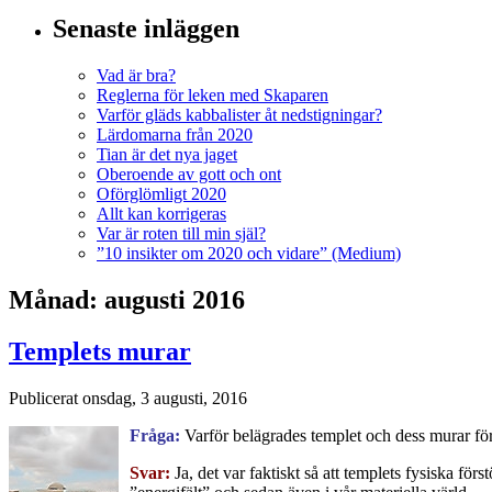
Senaste inläggen
Vad är bra?
Reglerna för leken med Skaparen
Varför gläds kabbalister åt nedstigningar?
Lärdomarna från 2020
Tian är det nya jaget
Oberoende av gott och ont
Oförglömligt 2020
Allt kan korrigeras
Var är roten till min själ?
”10 insikter om 2020 och vidare” (Medium)
Månad:
augusti 2016
Templets murar
Publicerat
onsdag, 3 augusti, 2016
Fråga:
Varför belägrades templet och dess murar fö
Svar:
Ja, det var faktiskt så att templets fysiska fö