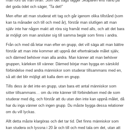
man förs dit från ovan. Som det sägs lägger Skaparen ens hand på
det goda ödet och säger, ”Ta det!”
Men efter att man studerat ett tag och går igenom olika tillstånd (som
kan ta månader och till och med år), förstår man slutligen att man
själv inte har någon makt att röra sig framåt med alls, och att det bara
är möjligt om man ansluter sig till samma begär som finns i andra.
Från och med då letar man efter en grupp, det vill säga att man bättre
förstår att man inte kommer att uppnå det eftertraktade målet själv,
och därmed behöver man alla andra. Man känner att man behöver
gruppen, kärleken till vänner. Därmed börjar man bygga en särskild
förbindelse med andra människor som studerar tillsammans med en,
så att det blir möjligt att kalla dem en grupp.
Tills dess är det inte en grupp, utan bara ett antal människor som
sitter tillsammans… om du inte känner till förbindelsen med de som
studerar med dig, och förstår att du utan den inte kan uppnå målet, då
har du inga vänner och ingen grupp. Du måste bygga dessa relationer
om du vill lyckas.
Allt detta måste klargöras och det tar tid. Det finns människor som
kan studera och lyssna i 20 år och till och med tala om det, utan att