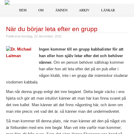
HEM
OM
ÄMNEN
ARKIV
LÄNKAR
När du börjar leta efter en grupp
Publicerat
torsdag, 22 december, 2011
Ingen kommer till en grupp kabbalister för att
han eller hon själv letar efter det och behöver
vänner.
Om en person behöver sällskap kommer
han eller hon att leta efter det på en pub eller i
någon klubb, inte i en grupp där människor studerar
visdomen kabbala.
Man når denna grupp enligt det inre begäret. Detta begär väcks i ens
hjärta och gör att man intuitivt känner att man här kan finna svaret på
det inre kallet. Man känner att det finns någonting här, och även om
man inte precis vet vad det är, så känner man det undermedvetet.
Så man kommer till denna plats, när man känner att den på något vis
är förbunden med ens inre begär. Man vet inte varför man kommer;