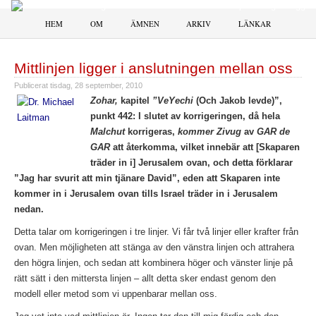
HEM
OM
ÄMNEN
ARKIV
LÄNKAR
Mittlinjen ligger i anslutningen mellan oss
Publicerat
tisdag, 28 september, 2010
Zohar,
kapitel
”VeYechi
(Och Jakob levde)”,
punkt 442: I slutet av korrigeringen, då hela
Malchut
korrigeras,
kommer Zivug
av
GAR de
GAR
att återkomma, vilket innebär att [Skaparen
träder in i] Jerusalem ovan, och detta förklarar
”Jag har svurit att min tjänare David”, eden att Skaparen inte
kommer in i Jerusalem ovan tills Israel träder in i Jerusalem
nedan.
Detta talar om korrigeringen i tre linjer. Vi får två linjer eller krafter från
ovan. Men möjligheten att stänga av den vänstra linjen och attrahera
den högra linjen, och sedan att kombinera höger och vänster linje på
rätt sätt i den mittersta linjen – allt detta sker endast genom den
modell eller metod som vi uppenbarar mellan oss.