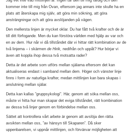
Jag vet inte vad mittlinjen är. Ingen tar den till mig färdig och den
kommer inte till mig från Ovan, eftersom jag annars inte skulle ha en
plats att återskapa mig själv, att göra min sökning, att göra
ansträngningar och att göra avslöjanden på vägen.
Den mellersta linjen är mycket oklar. Du har fått två krafter och de är
till ditt förfogande. Men du kan förstöra världen med hjälp av var och
en av dem. Hur når vi då tillståndet där vi hittar rätt kombination av de
två linjerna – i skärmen
de Hirik,
nedifrån och uppåt? Hur börjar vi
även att koppla ihop dessa två motsatta rader?
Detta är det arbete som utförs mellan själarna eftersom det kan
aktualiseras endast i samband mellan dem. Höger och vänster linje
finns i form av naturliga krafter, medan mittlinjen kan bara skapas i
anslutning mellan själar.
Detta kan kallas ”gruppsykologi”. Här, genom att söka mellan oss,
måste vi hitta hur man skapar det eviga tillståndet, rätt kombination
av dessa två linjer genom en förbindelse mellan oss.
Sättet att kontrollera vårt arbete är genom att avslöja den rätta
avsikten mellan oss, ”av hänsyn till Skaparen”. Då sker
uppenbarelsen, vi uppnår mittlinjen, och förvärvar möjligheten att