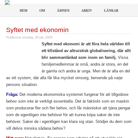
HEM
OM
ÄMNEN
ARKIV
LÄNKAR
Syftet med ekonomin
Publicerat
onsdag, 29 juli, 2009
Syftet med ekonomi är att föra hela världen till
ett tillstånd av altruistisk globalisering, där allt
blir sammanlänkat som inom en familj.
Vissa
familjemedlemmar är små, andra är stora, en del
är gamla och andra är unga. Men de är alla en del
av ett system, där alla får lika mycket omsorg, beroende på varje
persons situation.
Fråga:
Det moderna ekonomiska systemet fungerar för att tillgodose
behov som inte är verkligt essentiella. Det är faktiskt som en maskin
som producerar fler och fler behov, och får människor att tjäna pengar
som de egentligen inte behöver för att kunna köpa saker de inte
behöver. Saker de i egentligen kan klara sig utan. Stödjer du dem som
vill delvis minska sådana behov?