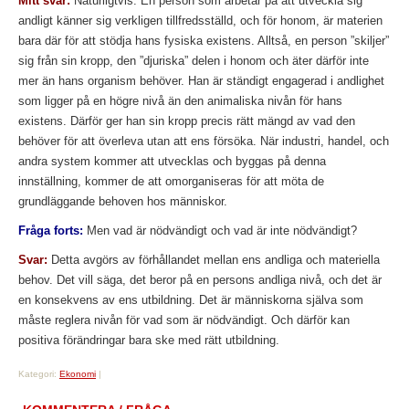
Mitt svar:
Naturligtvis. En person som arbetar på att utveckla sig
andligt känner sig verkligen tillfredsställd, och för honom, är materien
bara där för att stödja hans fysiska existens. Alltså, en person ”skiljer”
sig från sin kropp, den ”djuriska” delen i honom och äter därför inte
mer än hans organism behöver. Han är ständigt engagerad i andlighet
som ligger på en högre nivå än den animaliska nivån för hans
existens. Därför ger han sin kropp precis rätt mängd av vad den
behöver för att överleva utan att ens försöka. När industri, handel, och
andra system kommer att utvecklas och byggas på denna
innställning, kommer de att omorganiseras för att möta de
grundläggande behoven hos människor.
Fråga forts:
Men vad är nödvändigt och vad är inte nödvändigt?
Svar:
Detta avgörs av förhållandet mellan ens andliga och materiella
behov. Det vill säga, det beror på en persons andliga nivå, och det är
en konsekvens av ens utbildning. Det är människorna själva som
måste reglera nivån för vad som är nödvändigt. Och därför kan
positiva förändringar bara ske med rätt utbildning.
Kategori:
Ekonomi
|