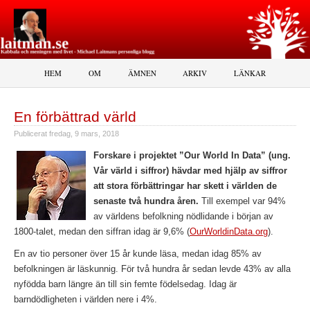
HEM
OM
ÄMNEN
ARKIV
LÄNKAR
En förbättrad värld
Publicerat
fredag, 9 mars, 2018
Forskare i projektet ”Our World In Data” (ung.
Vår värld i siffror) hävdar med hjälp av siffror
att stora förbättringar har skett i världen de
senaste två hundra åren.
Till exempel var 94%
av världens befolkning nödlidande i början av
1800-talet, medan den siffran idag är 9,6% (
OurWorldinData.org
).
En av tio personer över 15 år kunde läsa, medan idag 85% av
befolkningen är läskunnig. För två hundra år sedan levde 43% av alla
nyfödda barn längre än till sin femte födelsedag. Idag är
barndödligheten i världen nere i 4%.