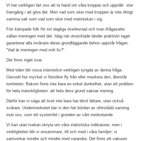
Vi har verkligen lärt oss att ta hand om våra kroppar och uppnått stor
framgång i att göra det. Men vad som sker med kroppen är inte riktigt
samma sak som vad som sker med människan i sig.
Förr kämpade folk för sin dagliga överlevnad och man ifrågasatte
sällan meningen med det. Idag när utvecklade länder praktiskt taget
garanterar alla invånare deras grundläggande behov uppstår frågan:
”Vad är meningen med mitt liv?”
Det finns inget svar.
Med tiden blir vissa människor verkligen tyngda av denna fråga.
Oavsett hur mycket vi försöker fly från eller maskera den, återstår
tomheten. Bakom finns inte bara en enkel dunkelhet, utan ett problem
för hela mänskligheten: att hela dess grund saknar mening.
Därför kan vi säga att livet inte bara har blivit lättare, utan också
svårare. Undermedvetet bär vi den här bördan av oförstådd sanning
inuti oss, som ett systemfel i grunden av vårt medvetande.
Vi kan utan tvekan skryta om våra statistiska indikatorer, men i
verkligheten blir vi ensammare, till och med i våra familjer; vi
samverkar mindre och mindre med varandra. Det finns ett vakuum