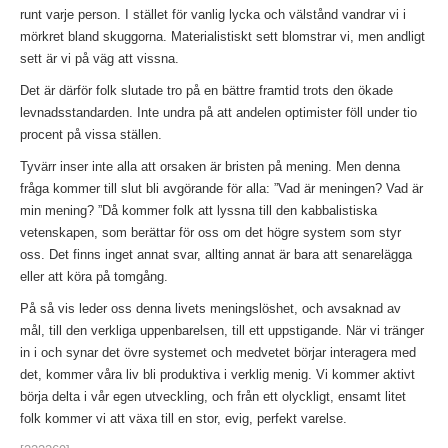
runt varje person. I stället för vanlig lycka och välstånd vandrar vi i
mörkret bland skuggorna. Materialistiskt sett blomstrar vi, men andligt
sett är vi på väg att vissna.
Det är därför folk slutade tro på en bättre framtid trots den ökade
levnadsstandarden. Inte undra på att andelen optimister föll under tio
procent på vissa ställen.
Tyvärr inser inte alla att orsaken är bristen på mening. Men denna
fråga kommer till slut bli avgörande för alla: ”Vad är meningen? Vad är
min mening? ”Då kommer folk att lyssna till den kabbalistiska
vetenskapen, som berättar för oss om det högre system som styr
oss. Det finns inget annat svar, allting annat är bara att senarelägga
eller att köra på tomgång.
På så vis leder oss denna livets meningslöshet, och avsaknad av
mål, till den verkliga uppenbarelsen, till ett uppstigande. När vi tränger
in i och synar det övre systemet och medvetet börjar interagera med
det, kommer våra liv bli produktiva i verklig menig. Vi kommer aktivt
börja delta i vår egen utveckling, och från ett olyckligt, ensamt litet
folk kommer vi att växa till en stor, evig, perfekt varelse.